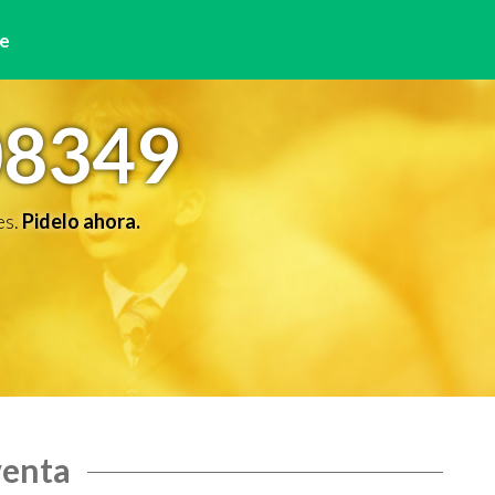
e
08349
es.
Pidelo ahora.
venta