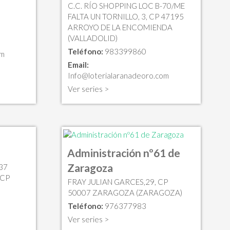
C.C. RÍO SHOPPING LOC B-70/ME
FALTA UN TORNILLO, 3, CP 47195
ARROYO DE LA ENCOMIENDA
(VALLADOLID)
Teléfono:
983399860
om
Email:
Info@loterialaranadeoro.com
Ver series >
Administración nº61 de
Zaragoza
37
 CP
FRAY JULIAN GARCES,29, CP
50007 ZARAGOZA (ZARAGOZA)
Teléfono:
976377983
Ver series >