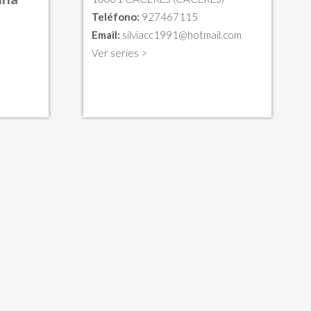
Teléfono:
927467115
Email:
silviacc1991@hotmail.com
Ver series >