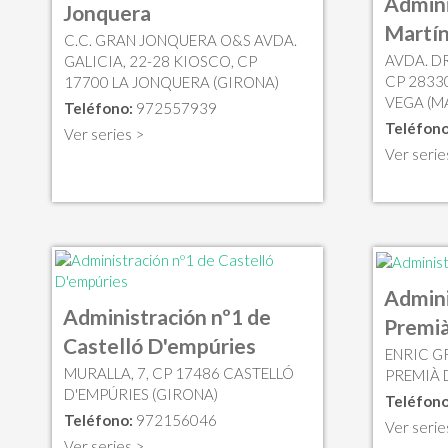
Admini
Jonquera
Martín
C.C. GRAN JONQUERA O&S AVDA.
AVDA. DR
GALICIA, 22-28 KIOSCO, CP
CP 2833
17700 LA JONQUERA (GIRONA)
VEGA (M
Teléfono:
972557939
Teléfono
Ver series >
Ver serie
Admini
Administración nº1 de
Premià
Castelló D'empúries
ENRIC G
MURALLA, 7, CP 17486 CASTELLÓ
PREMIÀ 
D'EMPÚRIES (GIRONA)
Teléfono
Teléfono:
972156046
Ver serie
Ver series >