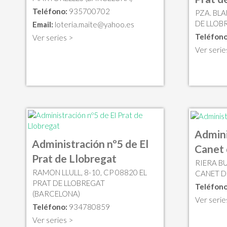
Teléfono:
935700702
PZA. BLA
DE LLOB
Email:
loteria.maite@yahoo.es
Teléfono
Ver series >
Ver serie
Admini
Administración nº5 de El
Canet
Prat de Llobregat
RIERA B
RAMON LLULL, 8-10, CP 08820 EL
CANET D
PRAT DE LLOBREGAT
Teléfono
(BARCELONA)
Ver serie
Teléfono:
934780859
Ver series >