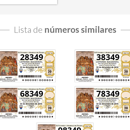
Lista de
números similares
28349
38349
68349
78349