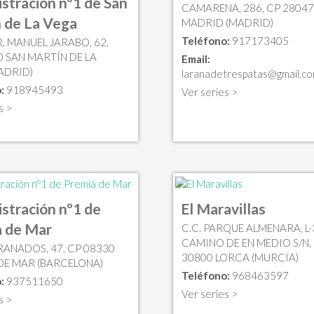
stración nº1 de San
CAMARENA, 286, CP 28047
 de La Vega
MADRID (MADRID)
Teléfono:
917173405
. MANUEL JARABO, 62,
0 SAN MARTÍN DE LA
Email:
ADRID)
laranadetrespatas@gmail.c
:
918945493
Ver series >
s >
stración nº1 de
El Maravillas
 de Mar
C.C. PARQUE ALMENARA, L-
CAMINO DE EN MEDIO S/N,
RANADOS, 47, CP 08330
30800 LORCA (MURCIA)
DE MAR (BARCELONA)
Teléfono:
968463597
:
937511650
Ver series >
s >