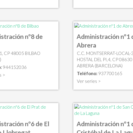
stración nº8 de
Administración nº1 
Abrera
1, CP 48005 BILBAO
C.C. MONTSERRAT-LOCAL-3
)
HOSTAL DEL PI,4, CP 08630
ABRERA (BARCELONA)
:
944152036
Teléfono:
937700165
s >
Ver series >
stración nº6 de El
Administración nº1 
e Llobregat
Cristóbal de La Lag