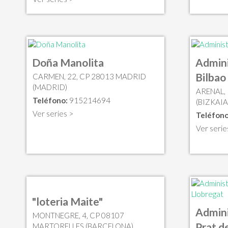
Doña Manolita
Admini
Bilbao
CARMEN, 22, CP 28013 MADRID
(MADRID)
ARENAL, 
Teléfono:
915214694
(BIZKAIA
Ver series >
Teléfono
Ver serie
"loteria Maite"
Admini
MONTNEGRE, 4, CP 08107
Prat d
MARTORELLES (BARCELONA)