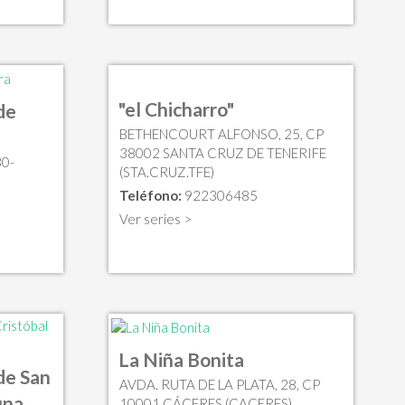
"el Chicharro"
de
BETHENCOURT ALFONSO, 25, CP
38002 SANTA CRUZ DE TENERIFE
0-
(STA.CRUZ.TFE)
Teléfono:
922306485
Ver series >
La Niña Bonita
de San
AVDA. RUTA DE LA PLATA, 28, CP
una
10001 CÁCERES (CACERES)