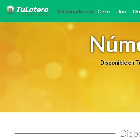
Terminados en:
Cero
Uno
Do
Núme
Disponible en 
Dispo