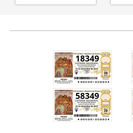
18349
58349