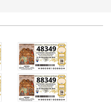
48349
88349