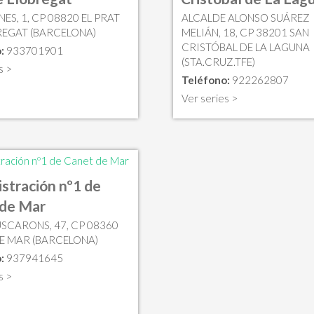
NES, 1, CP 08820 EL PRAT
ALCALDE ALONSO SUÁREZ
REGAT (BARCELONA)
MELIÁN, 18, CP 38201 SAN
CRISTÓBAL DE LA LAGUNA
:
933701901
(STA.CRUZ.TFE)
s >
Teléfono:
922262807
Ver series >
stración nº1 de
 de Mar
USCARONS, 47, CP 08360
E MAR (BARCELONA)
:
937941645
s >