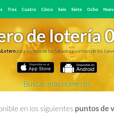
s
Tres
Cuatro
Cinco
Seis
Siete
Ocho
Nuev
ro de lotería 
TuLotero
para sorteos de los Sábados y sorteos de los Juev
Buscar más números
nible en los siguientes
puntos de 