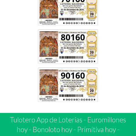
80160
90160
Tulotero App de Loterias
-
Euromillones
hoy
-
Bonoloto hoy
-
Primitiva hoy
-