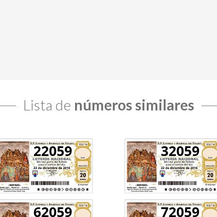
Lista de
números similares
22059
32059
62059
72059