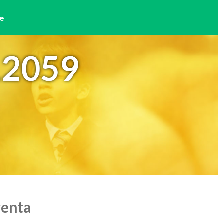
e
12059
venta