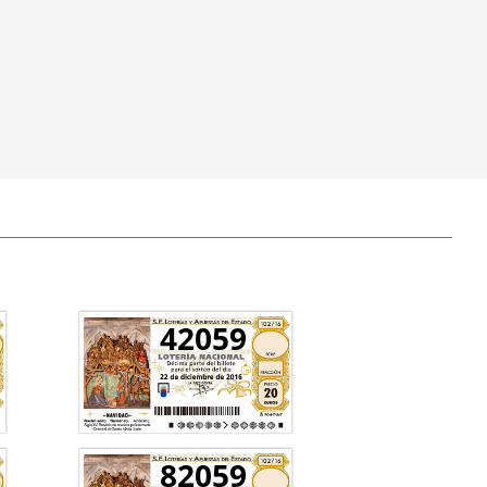
42059
82059