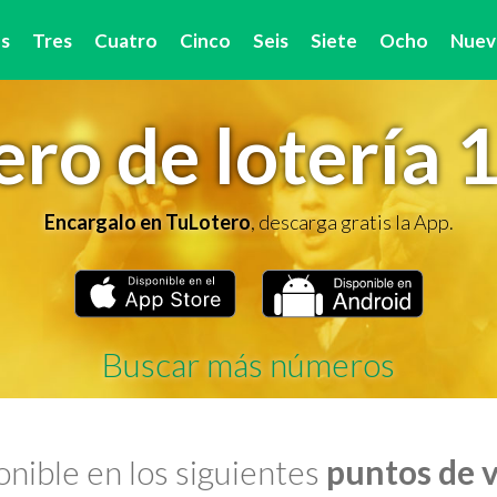
s
Tres
Cuatro
Cinco
Seis
Siete
Ocho
Nuev
ro de lotería 
Encargalo en TuLotero
, descarga gratis la App.
Buscar más números
nible en los siguientes
puntos de 