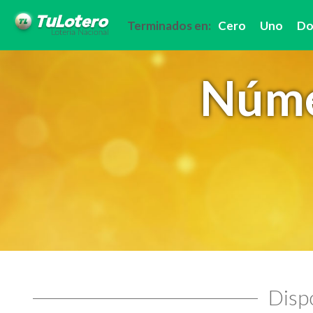
Terminados en:
Cero
Uno
Do
Núme
Dispo