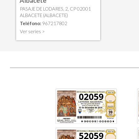
Albacete
PASAJE DE LODARES, 2, CP 02001
ALBACETE (ALBACETE)
Teléfono:
967217802
Ver series >
02059
52059