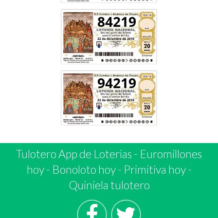
84219
94219
Tulotero App de Loterias
-
Euromillones
hoy
-
Bonoloto hoy
-
Primitiva hoy
-
Quiniela tulotero