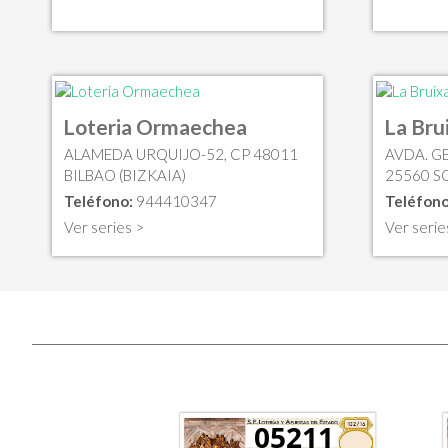
Loteria Ormaechea
La Bru
ALAMEDA URQUIJO-52, CP 48011
AVDA. GE
BILBAO (BIZKAIA)
25560 SO
Teléfono:
944410347
Teléfono
Ver series >
Ver serie
05211