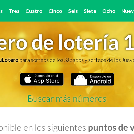
s
Tres
Cuatro
Cinco
Seis
Siete
Ocho
Nuev
ro de lotería 
TuLotero
para sorteos de los Sábados y sorteos de los Juev
Buscar más números
nible en los siguientes
puntos de 