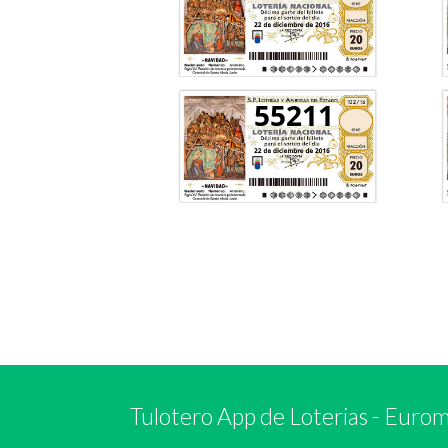
55211
Tulotero App de Loterias
-
Euromi