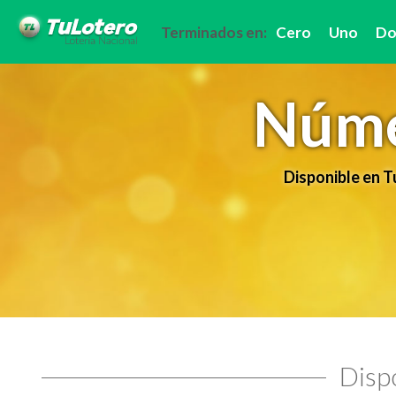
Terminados en:
Cero
Uno
Do
Núme
Disponible en 
Dispo