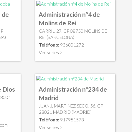
 de
Administración nº4 de
Molins de Rei
CP
CARRIL, 27, CP 08750 MOLINS DE
BA)
REI (BARCELONA)
Teléfono:
936801272
Ver series >
e Dios
Administración nº234 de
Madrid
18001
JUAN J. MARTINEZ SECO, 56, CP
28021 MADRID (MADRID)
Teléfono:
917951578
.com
Ver series >