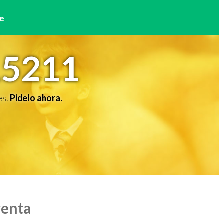
e
15211
es.
Pidelo ahora.
venta