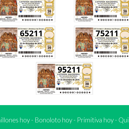
65211
75211
95211
llones hoy
-
Bonoloto hoy
-
Primitiva hoy
-
Qui