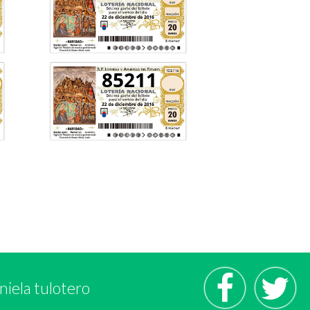
85211
niela tulotero