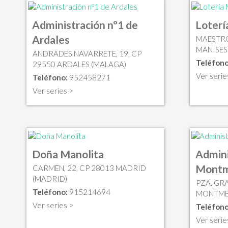
Administración nº1 de
Loterí
Ardales
MAESTRO
MANISES
ANDRADES NAVARRETE, 19, CP
Teléfono
29550 ARDALES (MALAGA)
Ver serie
Teléfono:
952458271
Ver series >
Doña Manolita
Admini
Montm
CARMEN, 22, CP 28013 MADRID
(MADRID)
PZA. GRA
Teléfono:
915214694
MONTME
Ver series >
Teléfono
Ver serie