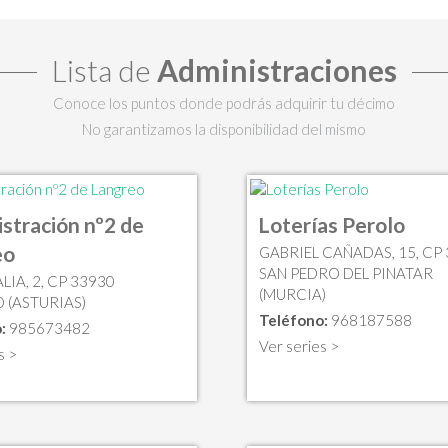
Lista de
Administraciones
Conoce los puntos donde podrás adquirir tu décimo
No garantizamos la disponibilidad del mismo
stración nº2 de
Loterías Perolo
eo
GABRIEL CAÑADAS, 15, CP
SAN PEDRO DEL PINATAR
ALIA, 2, CP 33930
(MURCIA)
 (ASTURIAS)
Teléfono:
968187588
:
985673482
Ver series >
s >