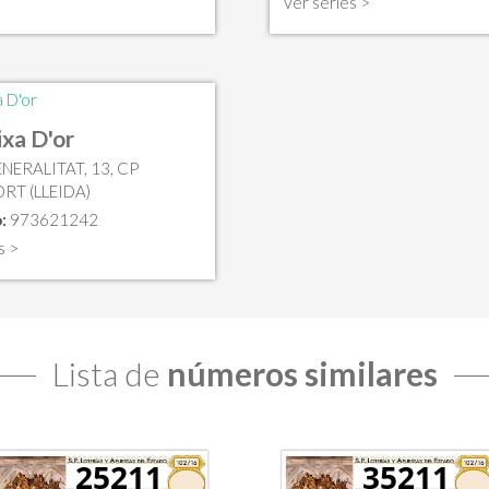
Ver series >
ixa D'or
NERALITAT, 13, CP
RT (LLEIDA)
:
973621242
s >
Lista de
números similares
25211
35211