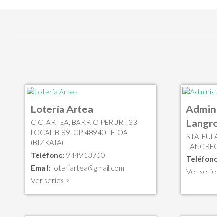
Lotería Artea
Admini
Langr
C.C. ARTEA, BARRIO PERURI, 33
LOCAL B-89, CP 48940 LEIOA
STA. EUL
(BIZKAIA)
LANGREO
Teléfono:
944913960
Teléfono
Email:
loteriartea@gmail.com
Ver serie
Ver series >