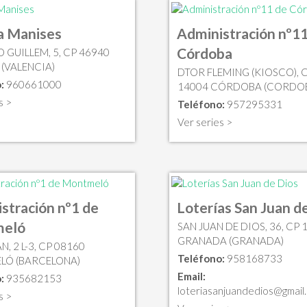
a Manises
Administración nº11
Córdoba
 GUILLEM, 5, CP 46940
 (VALENCIA)
DTOR FLEMING (KIOSCO), 
:
960661000
14004 CÓRDOBA (CORDO
s >
Teléfono:
957295331
Ver series >
stración nº1 de
Loterías San Juan d
eló
SAN JUAN DE DIOS, 36, CP 
GRANADA (GRANADA)
N, 2 L-3, CP 08160
Teléfono:
958168733
LÓ (BARCELONA)
Email:
:
935682153
loteriasanjuandedios@gmail
s >