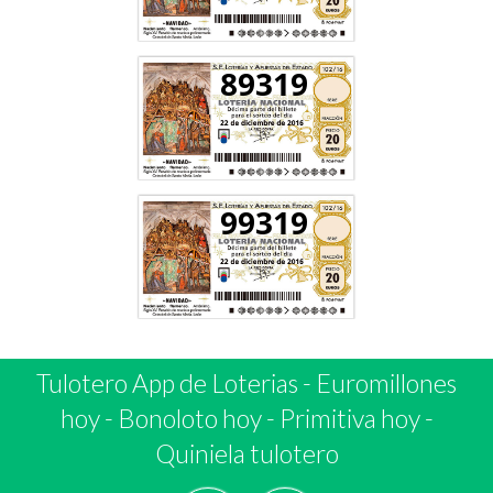
89319
99319
Tulotero App de Loterias
-
Euromillones
hoy
-
Bonoloto hoy
-
Primitiva hoy
-
Quiniela tulotero