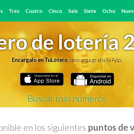
s
Tres
Cuatro
Cinco
Seis
Siete
Ocho
Nuev
ro de lotería 
Encargalo en TuLotero
, descarga gratis la App.
Buscar más números
nible en los siguientes
puntos de 