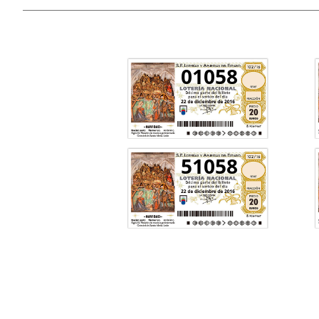
01058
51058