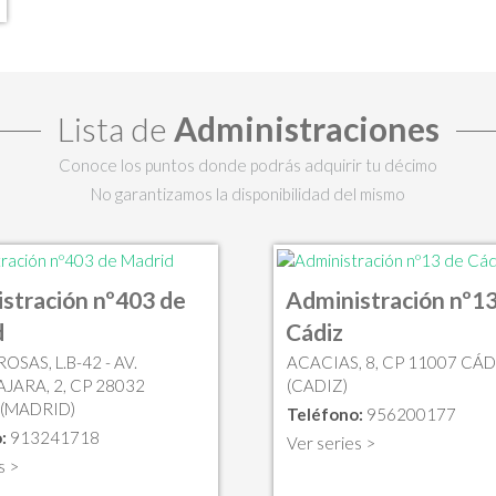
Lista de
Administraciones
Conoce los puntos donde podrás adquirir tu décimo
No garantizamos la disponibilidad del mismo
stración nº403 de
Administración nº13
d
Cádiz
ROSAS, L.B-42 - AV.
ACACIAS, 8, CP 11007 CÁD
JARA, 2, CP 28032
(CADIZ)
(MADRID)
Teléfono:
956200177
:
913241718
Ver series >
s >