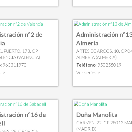
stración nº2 de
Administración nº13
ia
Almería
L PUERTO, 173, CP
ARTES DE ARCOS, 10, CP 0
ALENCIA (VALENCIA)
ALMERÍA (ALMERIA)
:
963311970
Teléfono:
950255019
s >
Ver series >
stración nº16 de
Doña Manolita
ll
CARMEN, 22, CP 28013 M
(MADRID)
NES, 28, CP 08206