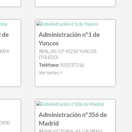
 de
Administración nº1 de
Yuncos
4004
REAL, 60, CP 45210 YUNCOS
(TOLEDO)
Teléfono:
925537216
Ver series >
Administración nº356 de
Madrid
ADRID
REINA VICTORIA, 43, CP 28003