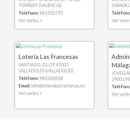
TORRENT (VALENCIA)
SABADEL
Teléfono:
961550770
Teléfono
Ver series >
Ver serie
Lotería Las Francesas
Admini
Málag
SANTIAGO, 22, CP 47001
VALLADOLID (VALLADOLID)
JOVELLAN
Teléfono:
983340858
29002 M
Email:
info@loterialasfrancesas.es
Teléfono
Ver series >
Ver serie