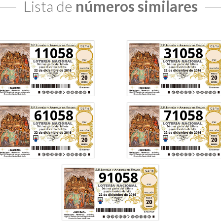
Lista de
números similares
11058
31058
61058
71058
91058