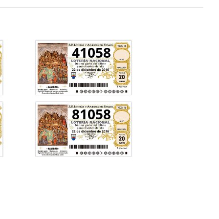
41058
81058