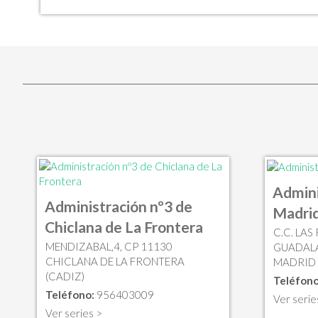
Admini
Administración nº3 de
Madri
Chiclana de La Frontera
C.C. LAS 
MENDIZABAL,4, CP 11130
GUADALA
CHICLANA DE LA FRONTERA
MADRID 
(CADIZ)
Teléfono
Teléfono:
956403009
Ver serie
Ver series >