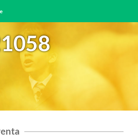
e
21058
venta