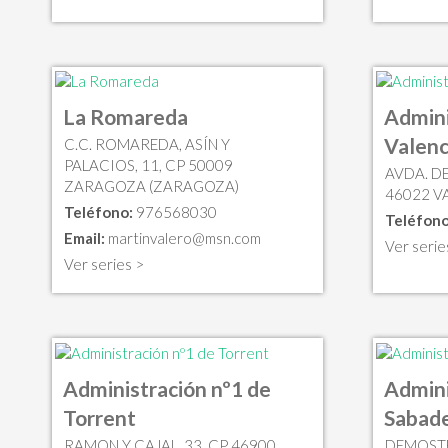
La Romareda
Admini
Valenc
C.C. ROMAREDA, ASÍN Y
PALACIOS, 11, CP 50009
AVDA. DE
ZARAGOZA (ZARAGOZA)
46022 V
Teléfono:
976568030
Teléfono
Email:
martinvalero@msn.com
Ver serie
Ver series >
Administración nº1 de
Admini
Torrent
Sabade
RAMON Y CAJAL, 33, CP 46900
DEMOSTE