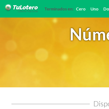
Terminados en:
Cero
Uno
Do
Núme
Dispo