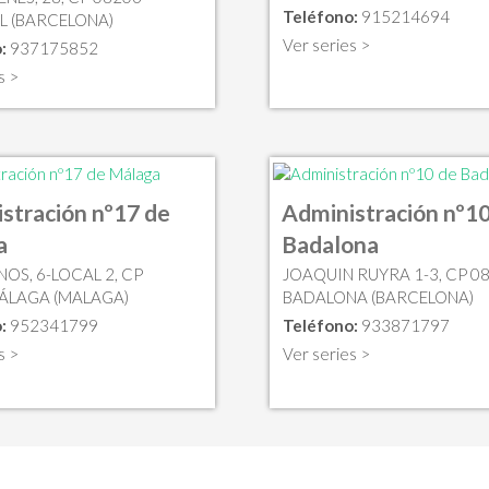
Teléfono:
915214694
L (BARCELONA)
Ver series >
:
937175852
s >
stración nº17 de
Administración nº10
a
Badalona
OS, 6-LOCAL 2, CP
JOAQUIN RUYRA 1-3, CP 0
ÁLAGA (MALAGA)
BADALONA (BARCELONA)
:
952341799
Teléfono:
933871797
s >
Ver series >