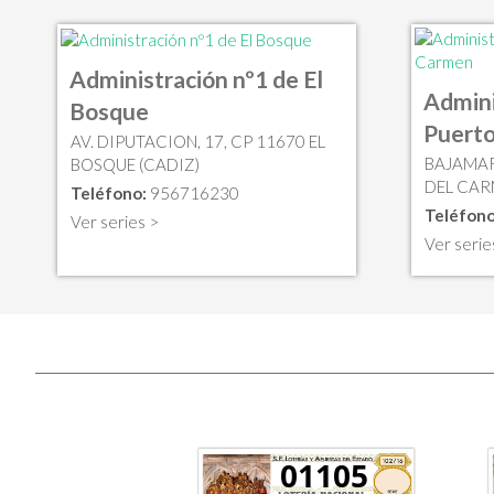
Administración nº1 de El
Admini
Bosque
Puerto
AV. DIPUTACION, 17, CP 11670 EL
BAJAMAR
BOSQUE (CADIZ)
DEL CAR
Teléfono:
956716230
Teléfono
Ver series >
Ver serie
01105