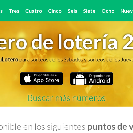
s
Tres
Cuatro
Cinco
Seis
Siete
Ocho
Nuev
ro de lotería 
TuLotero
para sorteos de los Sábados y sorteos de los Juev
Buscar más números
nible en los siguientes
puntos de 