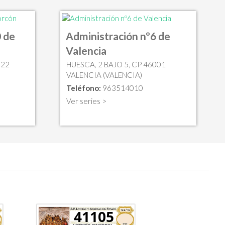
 de
Administración nº6 de
Valencia
922
HUESCA, 2 BAJO 5, CP 46001
VALENCIA (VALENCIA)
Teléfono:
963514010
Ver series >
41105