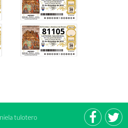
81105
niela tulotero