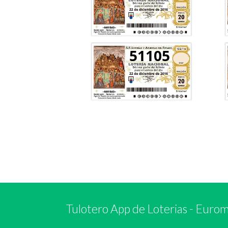
51105
Tulotero App de Loterias
-
Euromi