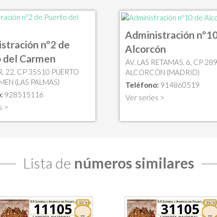
Administración nº10
stración nº2 de
Alcorcón
 del Carmen
AV. LAS RETAMAS, 6, CP 28
, 22, CP 35510 PUERTO
ALCORCÓN (MADRID)
MEN (LAS PALMAS)
Teléfono:
914860519
:
928515116
Ver series >
s >
Lista de
números similares
11105
31105