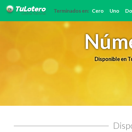
Terminados en:
Cero
Uno
Do
Núme
Disponible en 
Dispo