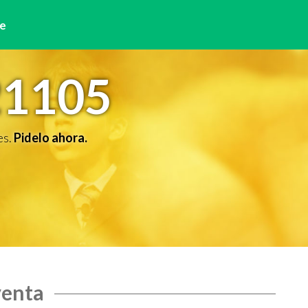
e
21105
es.
Pidelo ahora.
venta