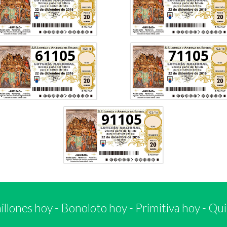
61105
71105
91105
llones hoy
-
Bonoloto hoy
-
Primitiva hoy
-
Qui