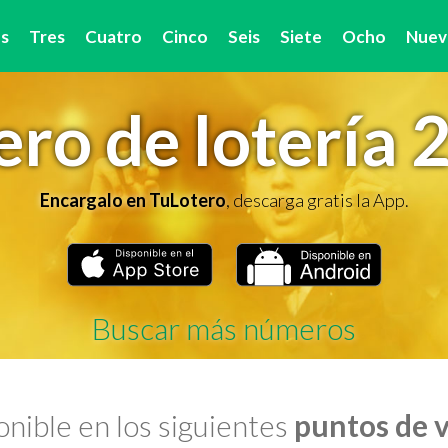
s
Tres
Cuatro
Cinco
Seis
Siete
Ocho
Nuev
ro de lotería 
Encargalo en TuLotero
, descarga gratis la App.
Buscar más números
nible en los siguientes
puntos de 