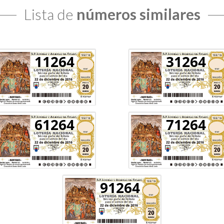
Lista de
números similares
11264
31264
61264
71264
91264