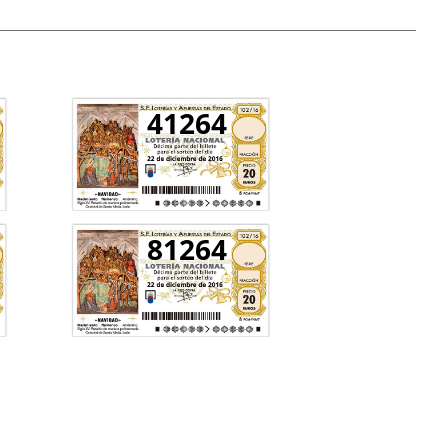
41264
81264