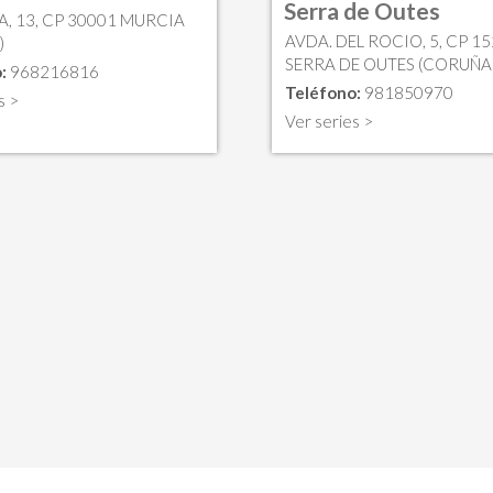
Serra de Outes
A, 13, CP 30001 MURCIA
AVDA. DEL ROCIO, 5, CP 1
)
SERRA DE OUTES (CORUÑA (
:
968216816
Teléfono:
981850970
s >
Ver series >