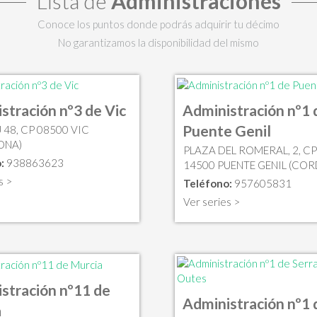
Lista de
Administraciones
Conoce los puntos donde podrás adquirir tu décimo
No garantizamos la disponibilidad del mismo
stración nº3 de Vic
Administración nº1 
Puente Genil
 48, CP 08500 VIC
ONA)
PLAZA DEL ROMERAL, 2, CP
:
938863623
14500 PUENTE GENIL (CO
s >
Teléfono:
957605831
Ver series >
stración nº11 de
Administración nº1 
a