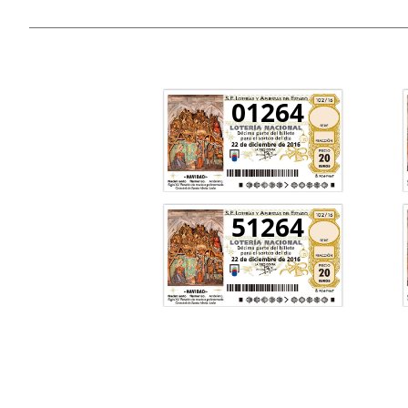
01264
51264