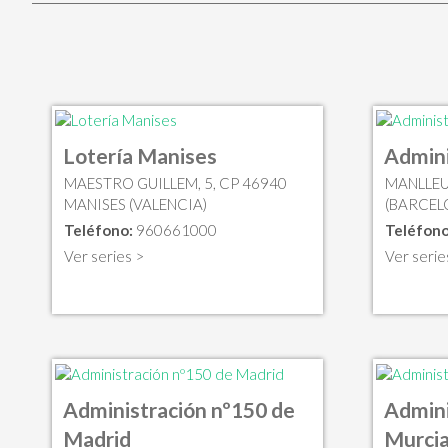
Lotería Manises
Admini
MAESTRO GUILLEM, 5, CP 46940
MANLLEU
MANISES (VALENCIA)
(BARCEL
Teléfono:
960661000
Teléfono
Ver series >
Ver serie
Administración nº150 de
Admini
Madrid
Murci