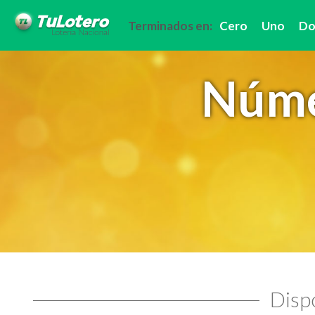
Terminados en:
Cero
Uno
Do
Núme
Dispo