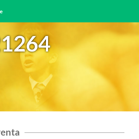
e
21264
venta