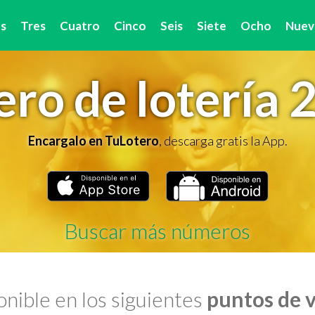
s
Tres
Cuatro
Cinco
Seis
Siete
Ocho
Nuev
ro de lotería 
Encargalo en TuLotero
, descarga gratis la App.
Buscar más números
nible en los siguientes
puntos de 