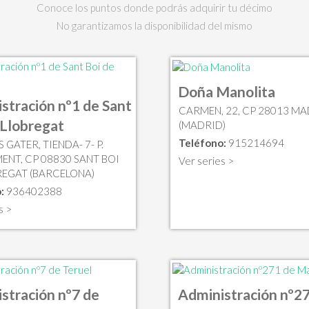
Conoce los puntos donde podrás adquirir tu décimo
No garantizamos la disponibilidad del mismo
Doña Manolita
stración nº1 de Sant
CARMEN, 22, CP 28013 M
 Llobregat
(MADRID)
Teléfono:
915214694
 GATER, TIENDA- 7- P.
ENT, CP 08830 SANT BOI
Ver series >
REGAT (BARCELONA)
:
936402388
s >
stración nº7 de
Administración nº2