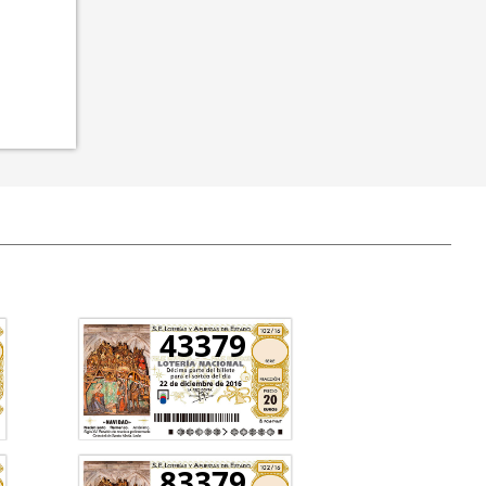
43379
83379