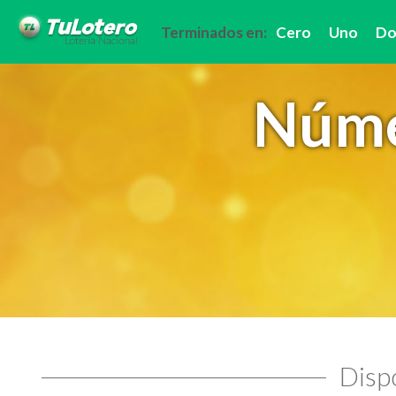
Terminados en:
Cero
Uno
Do
Núme
Dispo