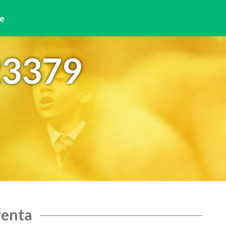
e
23379
venta