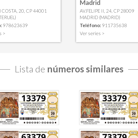
Madrid
 COSTA, 20, CP 44001
AV.FELIPE II, 24, CP 28009
TERUEL)
MADRID (MADRID)
:
978623639
Teléfono:
911735638
s >
Ver series >
Lista de
números similares
13379
33379
63379
73379