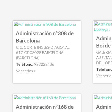
Administración nº308 de
Admini
Barcelona
Boi de
C.C. CORTE INGLES-DIAGONAL
GALERIAS
617, CP 08028 BARCELONA
AJUNTAM
(BARCELONA)
DE LLOB
Teléfono:
933223406
Teléfono
Ver series >
Ver serie
Administración nº168 de
Admini