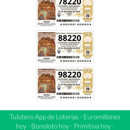
78220
88220
98220
Tulotero App de Loterias
-
Euromillones
hoy
-
Bonoloto hoy
-
Primitiva hoy
-