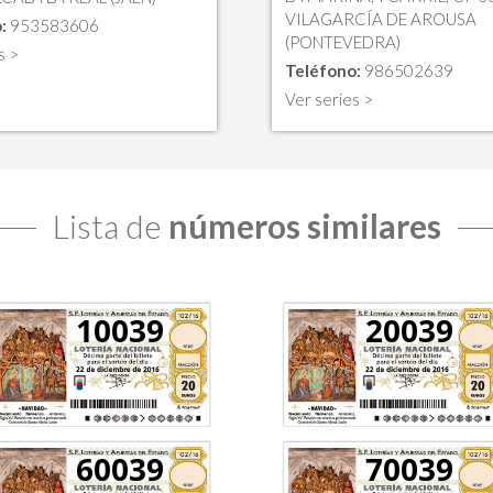
VILAGARCÍA DE AROUSA
:
953583606
(PONTEVEDRA)
s >
Teléfono:
986502639
Ver series >
Lista de
números similares
10039
20039
60039
70039