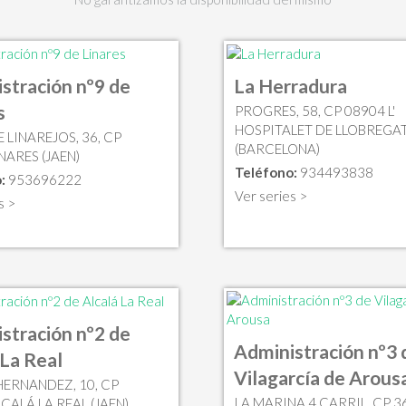
stración nº9 de
La Herradura
s
PROGRES, 58, CP 08904 L'
HOSPITALET DE LLOBREGA
 LINAREJOS, 36, CP
(BARCELONA)
NARES (JAEN)
Teléfono:
934493838
:
953696222
Ver series >
s >
stración nº2 de
Administración nº3 
 La Real
Vilagarcía de Arous
HERNANDEZ, 10, CP
LA MARINA,4 CARRIL, CP 3
CALÁ LA REAL (JAEN)