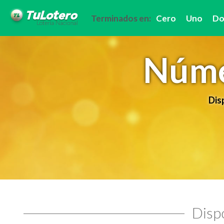
Terminados en:
Cero
Uno
Do
Núme
Dis
Dispo