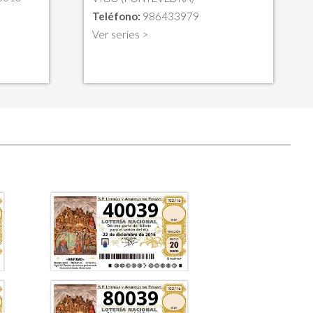
Teléfono:
986433979
Ver series >
40039
80039