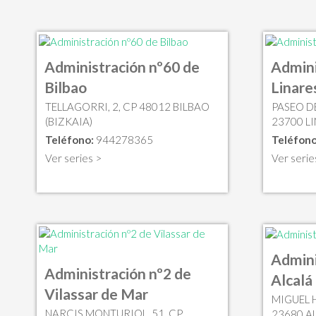
Administración nº60 de
Admini
Bilbao
Linare
TELLAGORRI, 2, CP 48012 BILBAO
PASEO DE
(BIZKAIA)
23700 LI
Teléfono:
944278365
Teléfono
Ver series >
Ver serie
Admini
Administración nº2 de
Alcalá
Vilassar de Mar
MIGUEL 
NARCIS MONTURIOL, 51, CP
23680 AL