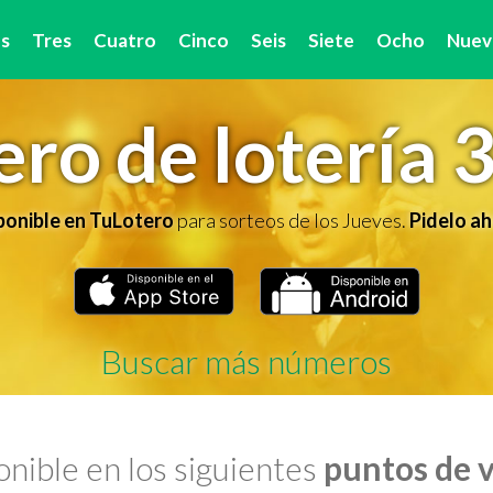
s
Tres
Cuatro
Cinco
Seis
Siete
Ocho
Nuev
ro de lotería 
ponible en TuLotero
para sorteos de los Jueves.
Pidelo ah
Buscar más números
nible en los siguientes
puntos de 