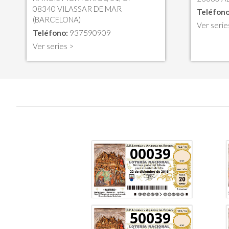
08340 VILASSAR DE MAR
Teléfono
(BARCELONA)
Ver serie
Teléfono:
937590909
Ver series >
00039
50039