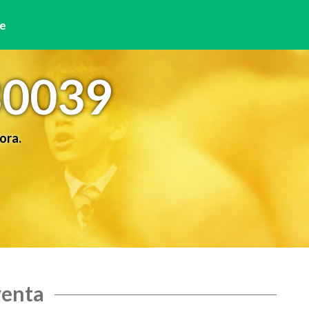
e
30039
ora.
venta