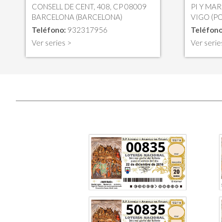
CONSELL DE CENT, 408, CP 08009
PI Y MAR
BARCELONA (BARCELONA)
VIGO (P
Teléfono:
932317956
Teléfono
Ver series >
Ver serie
00835
50835