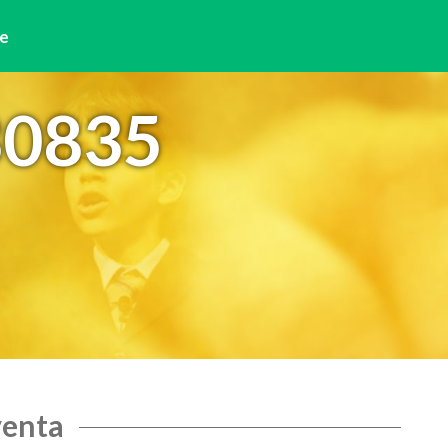
e
30835
venta