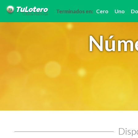
Terminados en:
Cero
Uno
Do
Núme
Dispo