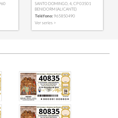
960
SANTO DOMINGO, 4, CP 03501
BENIDORM (ALICANTE)
Teléfono:
965850490
Ver series >
40835
80835