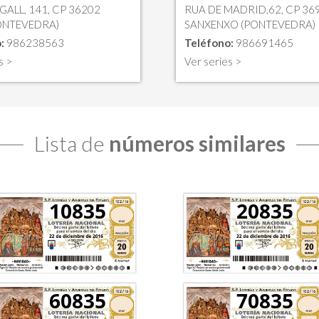
GALL, 141, CP 36202
RUA DE MADRID,62, CP 36
ONTEVEDRA)
SANXENXO (PONTEVEDRA)
:
986238563
Teléfono:
986691465
s >
Ver series >
Lista de
números similares
10835
20835
60835
70835