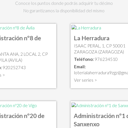
Conoce los puntos donde podrás adquirir tu décimo
No garantizamos la disponibilidad del mismo
stración nº8 de
La Herradura
ISAAC PERAL, 1, CP 50001
ZARAGOZA (ZARAGOZA)
NTA ANA, 2 LOCAL 2, CP
Teléfono:
976234510
ILA (AVILA)
Email:
:
920252743
loterialaherradura9zgz@gma
s >
Ver series >
stración nº20 de
Administración nº1 
Sanxenxo