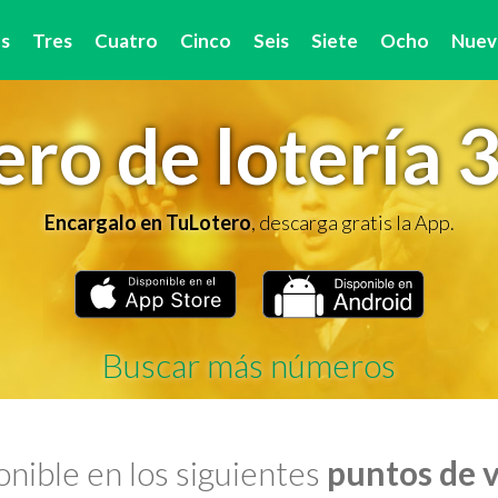
s
Tres
Cuatro
Cinco
Seis
Siete
Ocho
Nuev
ro de lotería 
Encargalo en TuLotero
, descarga gratis la App.
Buscar más números
nible en los siguientes
puntos de 