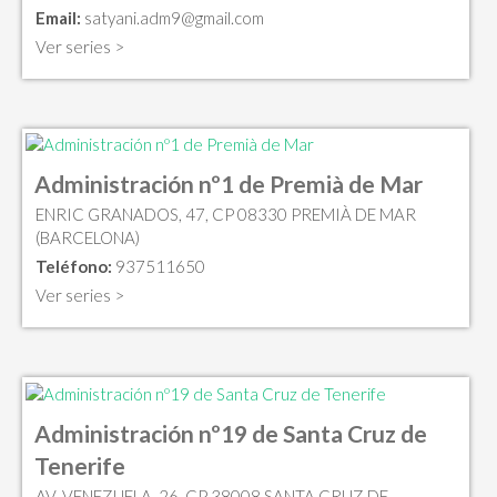
Email:
satyani.adm9@gmail.com
Ver series >
Administración nº1 de Premià de Mar
ENRIC GRANADOS, 47, CP 08330 PREMIÀ DE MAR
(BARCELONA)
Teléfono:
937511650
Ver series >
Administración nº19 de Santa Cruz de
Tenerife
AV. VENEZUELA, 26, CP 38008 SANTA CRUZ DE