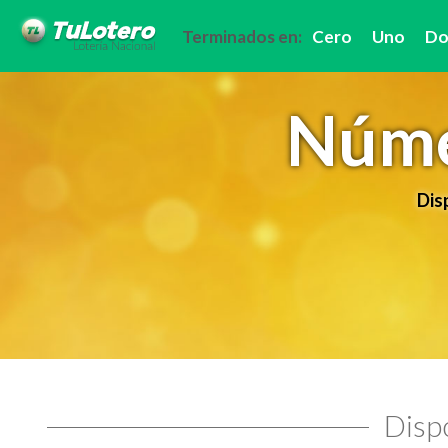
Terminados en:
Cero
Uno
Do
Núme
Dis
Dispo