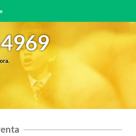
e
44969
ora.
venta