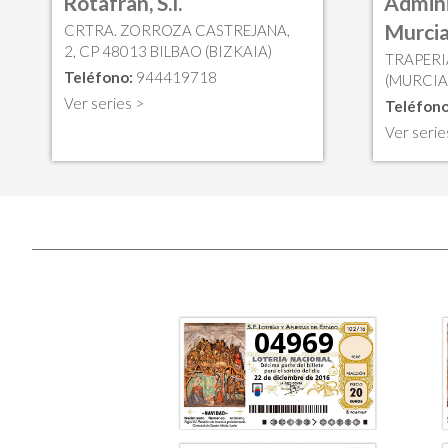
Rotafran, S.l.
Admini
Murci
CRTRA. ZORROZA CASTREJANA,
2, CP 48013 BILBAO (BIZKAIA)
TRAPERI
Teléfono:
944419718
(MURCIA
Ver series >
Teléfono
Ver serie
04969