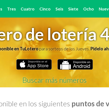
s
Tres
Cuatro
Cinco
Seis
Siete
Ocho
Nuev
ro de lotería 
ponible en TuLotero
para sorteos de los Jueves.
Pidelo ah
Buscar más números
nible en los siguientes
puntos de 