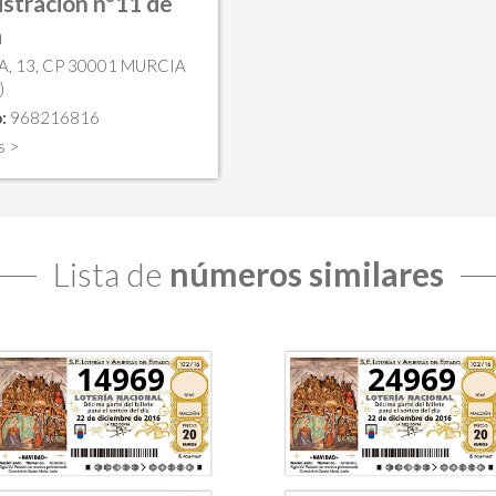
stración nº11 de
a
A, 13, CP 30001 MURCIA
)
:
968216816
s >
Lista de
números similares
14969
24969