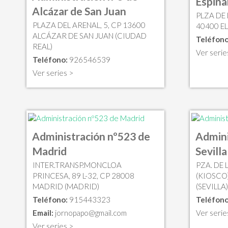
Espina
Alcázar de San Juan
PLZA DE 
PLAZA DEL ARENAL, 5, CP 13600
40400 EL
ALCÁZAR DE SAN JUAN (CIUDAD
Teléfono
REAL)
Ver serie
Teléfono:
926546539
Ver series >
Administración nº523 de
Admini
Madrid
Sevilla
INTER.TRANSP.MONCLOA
PZA. DE
PRINCESA, 89 L-32, CP 28008
(KIOSCO)
MADRID (MADRID)
(SEVILLA
Teléfono:
915443323
Teléfono
Email:
jornopapo@gmail.com
Ver serie
Ver series >