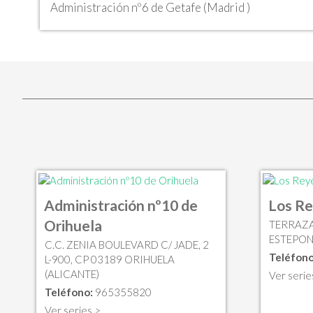
Administración nº6 de Getafe (Madrid )
Administración nº10 de
Los R
Orihuela
TERRAZA
ESTEPON
C.C. ZENIA BOULEVARD C/ JADE, 2
Teléfono
L-900, CP 03189 ORIHUELA
(ALICANTE)
Ver serie
Teléfono:
965355820
Ver series >