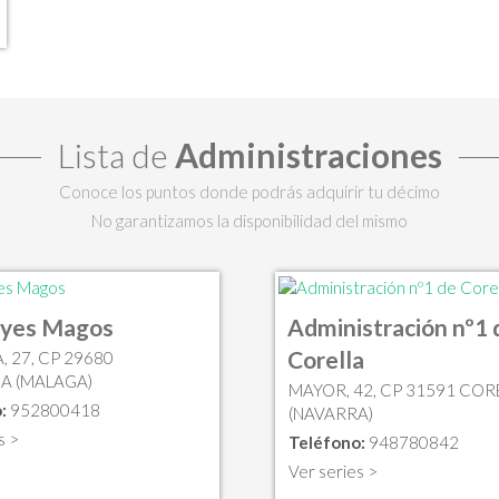
Lista de
Administraciones
Conoce los puntos donde podrás adquirir tu décimo
No garantizamos la disponibilidad del mismo
eyes Magos
Administración nº1 
Corella
, 27, CP 29680
A (MALAGA)
MAYOR, 42, CP 31591 COR
:
952800418
(NAVARRA)
s >
Teléfono:
948780842
Ver series >