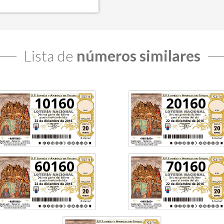
Lista de
números similares
10160
20160
60160
70160