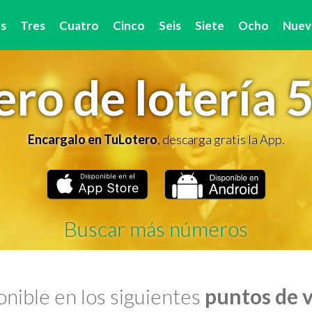
s
Tres
Cuatro
Cinco
Seis
Siete
Ocho
Nuev
ro de lotería 
Encargalo en TuLotero
, descarga gratis la App.
Buscar más números
nible en los siguientes
puntos de 