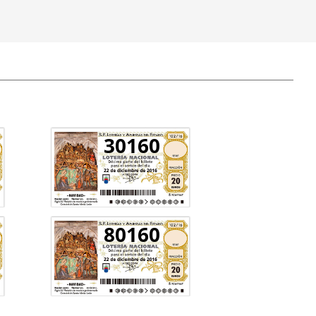
30160
80160