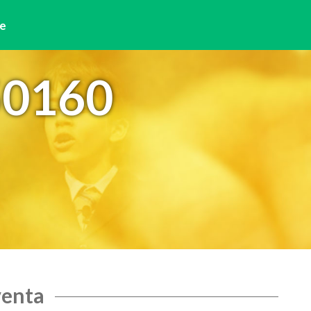
e
50160
venta