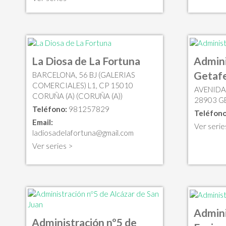
La Diosa de La Fortuna
Admini
Getaf
BARCELONA, 56 BJ (GALERIAS
COMERCIALES) L1, CP 15010
AVENIDA 
CORUÑA (A) (CORUÑA (A))
28903 G
Teléfono:
981257829
Teléfono
Email:
Ver serie
ladiosadelafortuna@gmail.com
Ver series >
Admini
Administración nº5 de