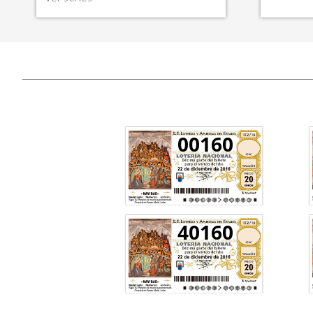
00160
40160