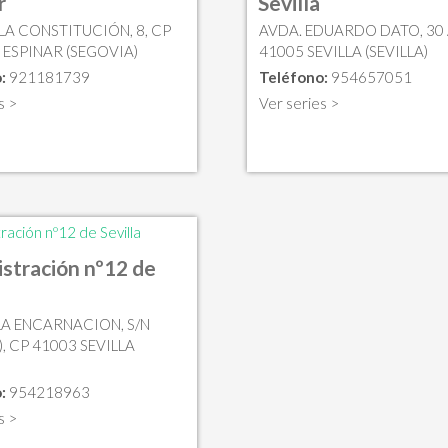
r
Sevilla
LA CONSTITUCIÓN, 8, CP
AVDA. EDUARDO DATO, 30 
 ESPINAR (SEGOVIA)
41005 SEVILLA (SEVILLA)
:
921181739
Teléfono:
954657051
s >
Ver series >
stración nº12 de
 LA ENCARNACION, S/N
, CP 41003 SEVILLA
)
:
954218963
s >