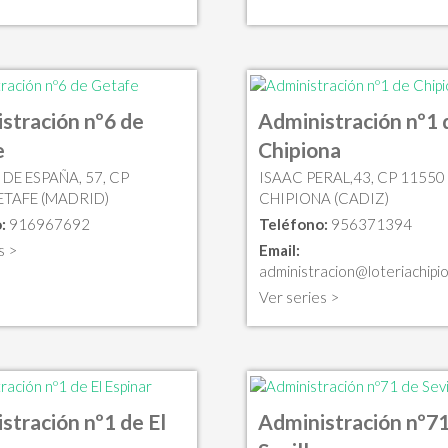
stración nº6 de
Administración nº1 
e
Chipiona
DE ESPAÑA, 57, CP
ISAAC PERAL,43, CP 11550
ETAFE (MADRID)
CHIPIONA (CADIZ)
:
916967692
Teléfono:
956371394
s >
Email:
administracion@loteriachipi
Ver series >
stración nº1 de El
Administración nº71