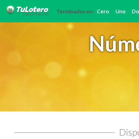
Terminados en:
Cero
Uno
Do
Núme
Dispo