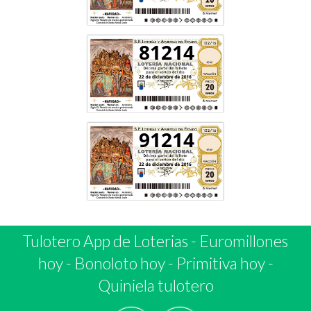
81214
91214
Tulotero App de Loterias
-
Euromillones
hoy
-
Bonoloto hoy
-
Primitiva hoy
-
Quiniela tulotero