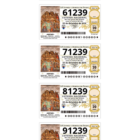
61239
71239
81239
91239