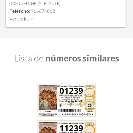
03205 ELCHE (ALICANTE)
Teléfono:
966674862
Ver series >
Lista de
números similares
01239
11239