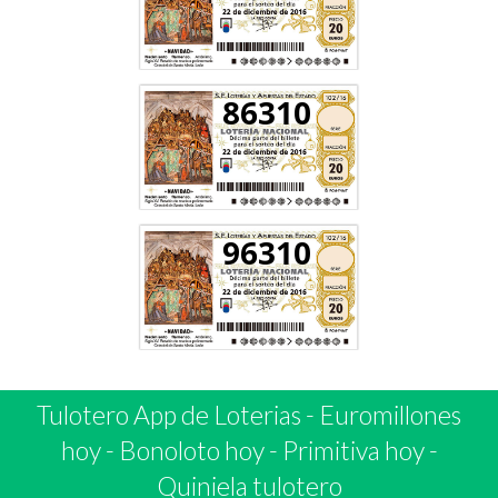
86310
96310
Tulotero App de Loterias
-
Euromillones
hoy
-
Bonoloto hoy
-
Primitiva hoy
-
Quiniela tulotero