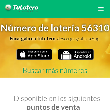
Tog
navi
Número de lotería 56310
Encargalo en TuLotero
, descarga gratis la App.
Buscar más números
Disponible en los siguientes
puntos de venta