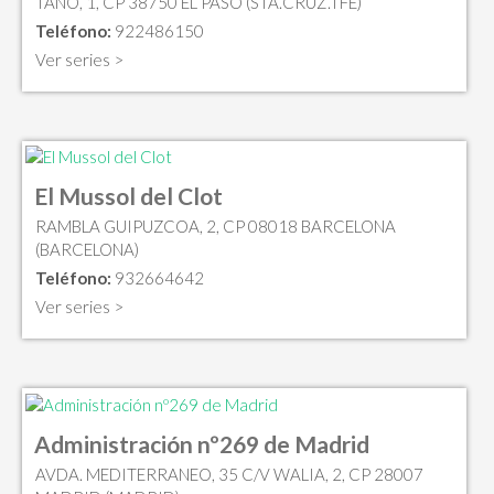
TAÑO, 1, CP 38750 EL PASO (STA.CRUZ.TFE)
Teléfono:
922486150
Ver series >
El Mussol del Clot
RAMBLA GUIPUZCOA, 2, CP 08018 BARCELONA
(BARCELONA)
Teléfono:
932664642
Ver series >
Administración nº269 de Madrid
AVDA. MEDITERRANEO, 35 C/V WALIA, 2, CP 28007