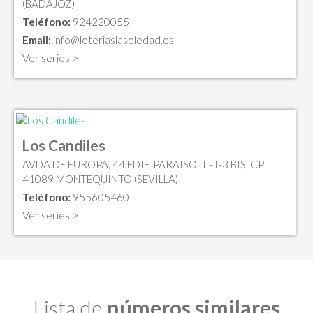
(BADAJOZ)
Teléfono:
924220055
Email:
info@loteriaslasoledad.es
Ver series >
Los Candiles
AVDA DE EUROPA, 44 EDIF. PARAISO III- L-3 BIS, CP
41089 MONTEQUINTO (SEVILLA)
Teléfono:
955605460
Ver series >
Lista de
números similares