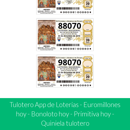
88070
98070
Tulotero App de Loterias
-
Euromillones
hoy
-
Bonoloto hoy
-
Primitiva hoy
-
Quiniela tulotero