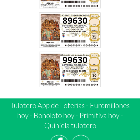
89630
99630
Tulotero App de Loterias
-
Euromillones
hoy
-
Bonoloto hoy
-
Primitiva hoy
-
Quiniela tulotero