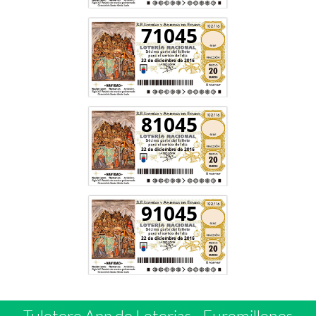
71045
81045
91045