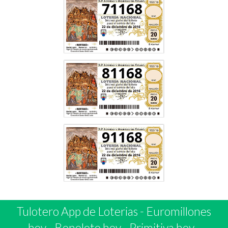
71168
81168
91168
Tulotero App de Loterias
-
Euromillones
hoy
-
Bonoloto hoy
-
Primitiva hoy
-