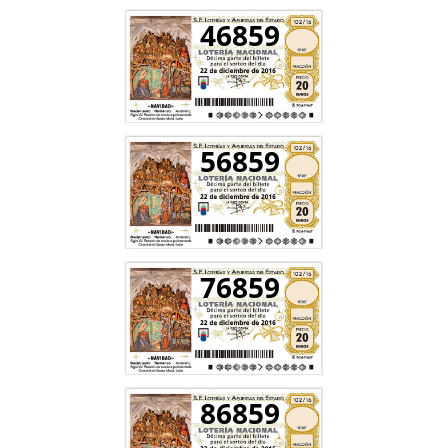
46859
56859
76859
86859