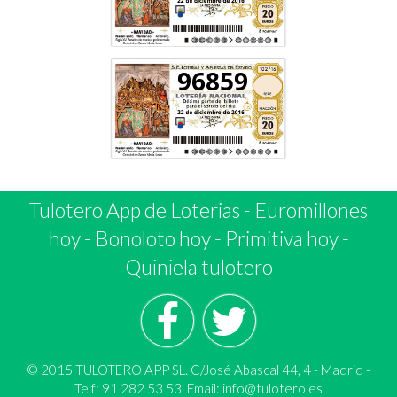
96859
Tulotero App de Loterias
-
Euromillones
hoy
-
Bonoloto hoy
-
Primitiva hoy
-
Quiniela tulotero
© 2015 TULOTERO APP SL. C/José Abascal 44, 4 - Madrid -
Telf: 91 282 53 53. Email:
info@tulotero.es