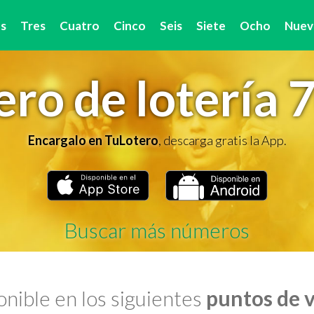
s
Tres
Cuatro
Cinco
Seis
Siete
Ocho
Nuev
ro de lotería 
Encargalo en TuLotero
, descarga gratis la App.
Buscar más números
nible en los siguientes
puntos de 