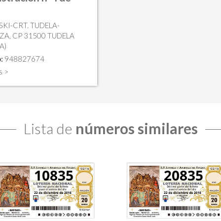
a
SKI-CRT. TUDELA-
A, CP 31500 TUDELA
A)
:
948827674
s >
Lista de
números similares
10835
20835