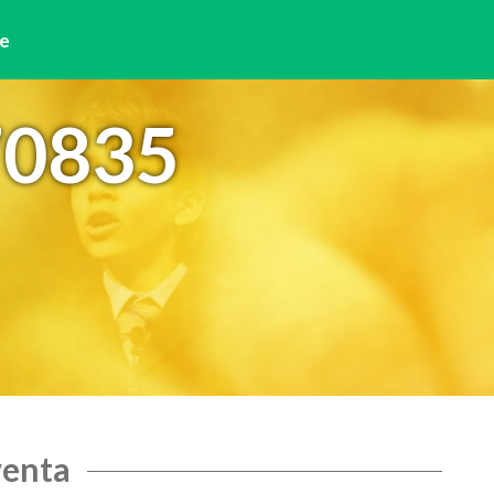
e
70835
venta