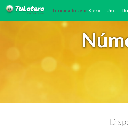
Terminados en:
Cero
Uno
Do
Núme
Dispo