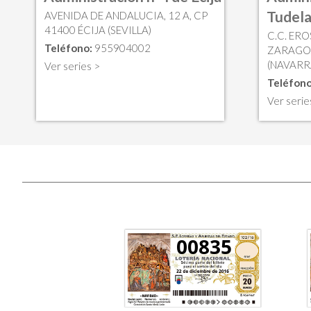
Tudel
AVENIDA DE ANDALUCIA, 12 A, CP
41400 ÉCIJA (SEVILLA)
C.C. ERO
Teléfono:
955904002
ZARAGOZ
(NAVARR
Ver series >
Teléfono
Ver serie
00835