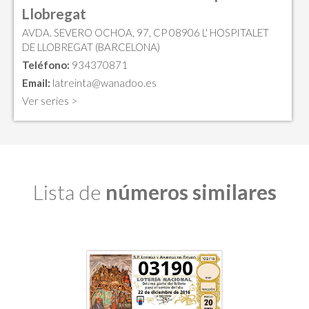
Llobregat
AVDA. SEVERO OCHOA, 97, CP 08906 L' HOSPITALET
DE LLOBREGAT (BARCELONA)
Teléfono:
934370871
Email:
latreinta@wanadoo.es
Ver series >
Lista de
números similares
03190