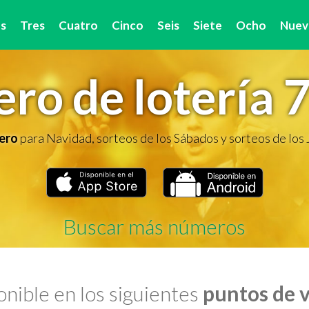
s
Tres
Cuatro
Cinco
Seis
Siete
Ocho
Nuev
ro de lotería 
ero
para Navidad, sorteos de los Sábados y sorteos de los
Buscar más números
nible en los siguientes
puntos de 