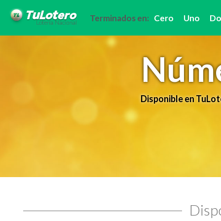
Terminados en:
Cero
Uno
Do
Núme
Disponible en TuLot
Dispo