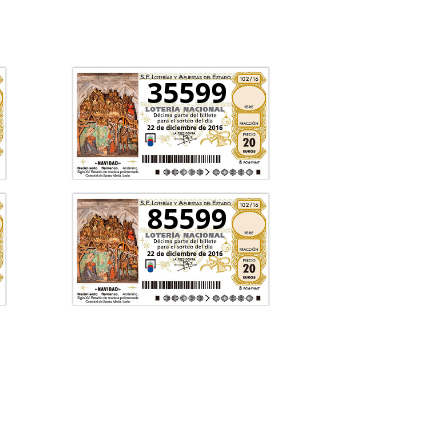
35599
85599