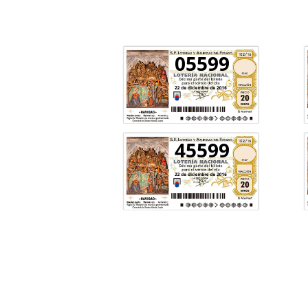
05599
45599