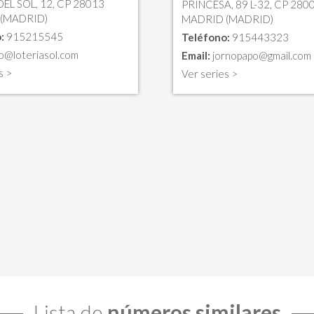
EL SOL, 12, CP 28013
PRINCESA, 89 L-32, CP 280
(MADRID)
MADRID (MADRID)
:
915215545
Teléfono:
915443323
fo@loteriasol.com
Email:
jornopapo@gmail.com
s >
Ver series >
Lista de
números similares