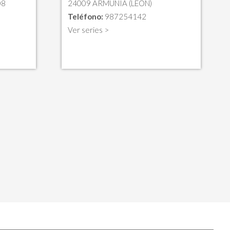
08
24009 ARMUNIA (LEON)
Teléfono:
987254142
Ver series >