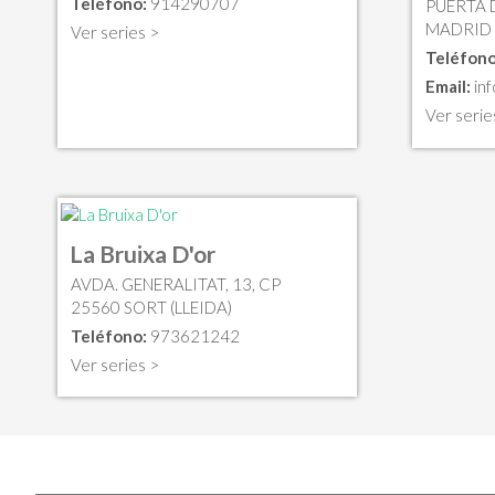
Teléfono:
914290707
PUERTA D
MADRID 
Ver series >
Teléfono
Email:
in
Ver serie
La Bruixa D'or
AVDA. GENERALITAT, 13, CP
25560 SORT (LLEIDA)
Teléfono:
973621242
Ver series >