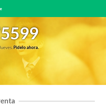
e
75599
 Jueves.
Pidelo ahora.
venta