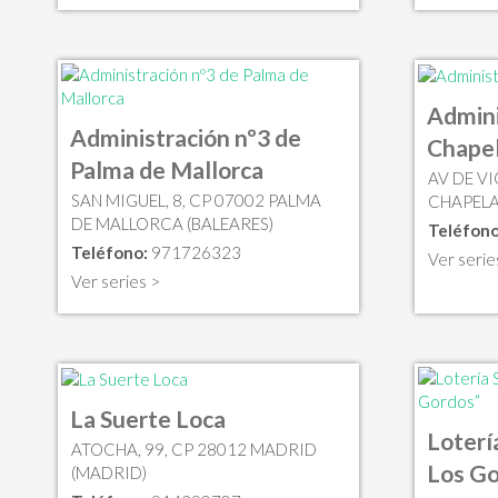
Admini
Administración nº3 de
Chape
Palma de Mallorca
AV DE VI
SAN MIGUEL, 8, CP 07002 PALMA
CHAPELA
DE MALLORCA (BALEARES)
Teléfono
Teléfono:
971726323
Ver serie
Ver series >
La Suerte Loca
Lotería
ATOCHA, 99, CP 28012 MADRID
Los G
(MADRID)