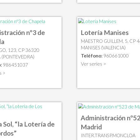
stración nº3 de
Lotería Manises
la
MAESTRO GUILLEM, 5, CP 
MANISES (VALENCIA)
GO, 123, CP 36320
Teléfono:
960661000
 (PONTEVEDRA)
Ver series >
:
986451037
s >
Administración nº5
 Sol, “la Lotería de
Madrid
ordos”
INTER.TRANSP.MONCLOA