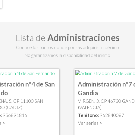
Lista de
Administraciones
Conoce los puntos donde podrás adquirir tu décimo
No garantizamos la disponibilidad del mismo
stración nº4 de San
Administración nº7 
ndo
Gandia
ENA, 5, CP 11100 SAN
VIRGEN, 3, CP 46730 GAND
O (CADIZ)
(VALENCIA)
:
956891816
Teléfono:
962840087
s >
Ver series >