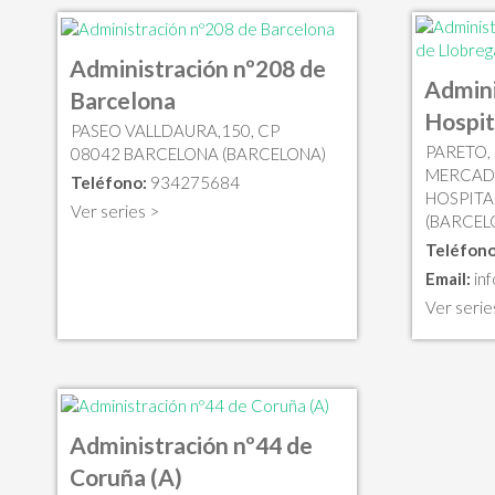
Administración nº208 de
Admini
Barcelona
Hospit
PASEO VALLDAURA,150, CP
PARETO,
08042 BARCELONA (BARCELONA)
MERCADO)
Teléfono:
934275684
HOSPITA
Ver series >
(BARCEL
Teléfono
Email:
in
Ver serie
Administración nº44 de
Coruña (A)