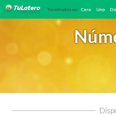
Terminados en:
Cero
Uno
Do
Núme
Dispo