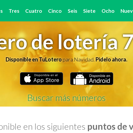
s
Tres
Cuatro
Cinco
Seis
Siete
Ocho
Nuev
ro de lotería 
Disponible en TuLotero
para Navidad.
Pidelo ahora.
Buscar más números
nible en los siguientes
puntos de 