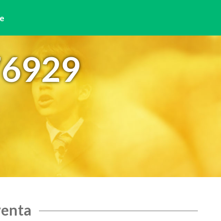
e
76929
venta