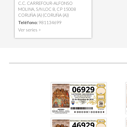
C.C. CARREFOUR-ALFONSO
MOLINA, S/N LOC 8, CP 15008
CORUÑA (A) (CORUÑA (A))
Teléfono:
981134699
Ver series >
06929
46929