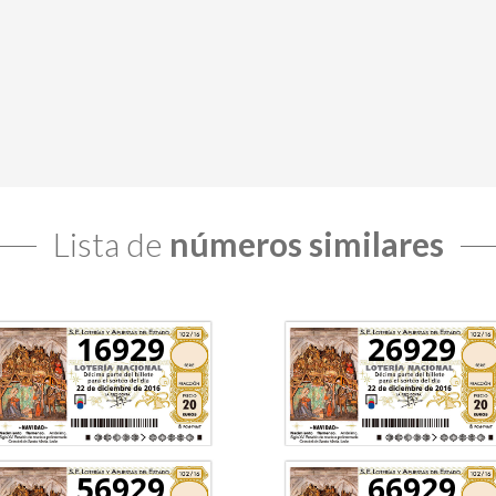
Lista de
números similares
16929
26929
56929
66929