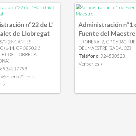
stración nº22 de L'
Administración nº1 
alet de Llobregat
Fuente del Maestre
 S/N (ENCANTES
TRONERA, 2, CP 06360 FU
 L-14, CP 08902 L'
DEL MAESTRE (BADAJOZ)
LET DE LLOBREGAT
Teléfono:
924530528
ONA)
Ver series >
:
934317799
fo@loteria22.com
s >