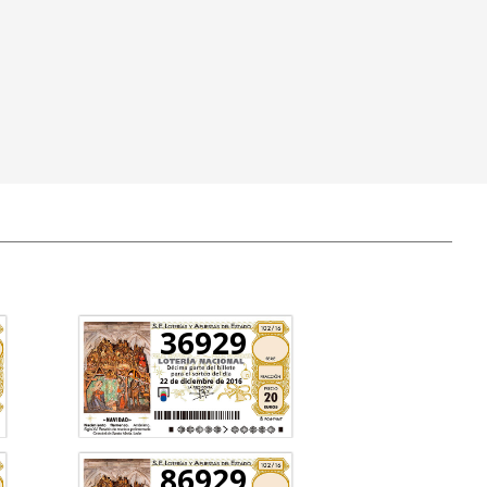
36929
86929