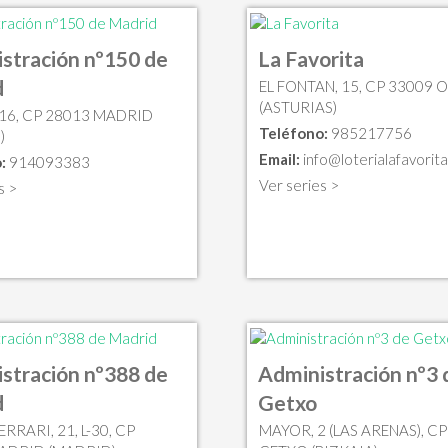
stración nº150 de
La Favorita
d
EL FONTAN, 15, CP 33009 
(ASTURIAS)
 16, CP 28013 MADRID
Teléfono:
985217756
)
Email:
info@loterialafavorita
:
914093383
Ver series >
s >
stración nº388 de
Administración nº3 
d
Getxo
ERRARI, 21, L-30, CP
MAYOR, 2 (LAS ARENAS), C