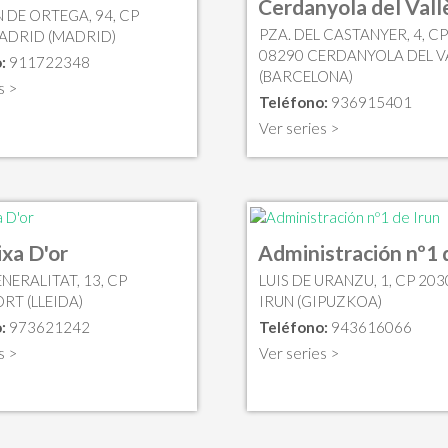
Cerdanyola del Vall
 DE ORTEGA, 94, CP
PZA. DEL CASTANYER, 4, CP
ADRID (MADRID)
08290 CERDANYOLA DEL V
:
911722348
(BARCELONA)
s >
Teléfono:
936915401
Ver series >
ixa D'or
Administración nº1 
NERALITAT, 13, CP
LUIS DE URANZU, 1, CP 203
RT (LLEIDA)
IRUN (GIPUZKOA)
:
973621242
Teléfono:
943616066
s >
Ver series >