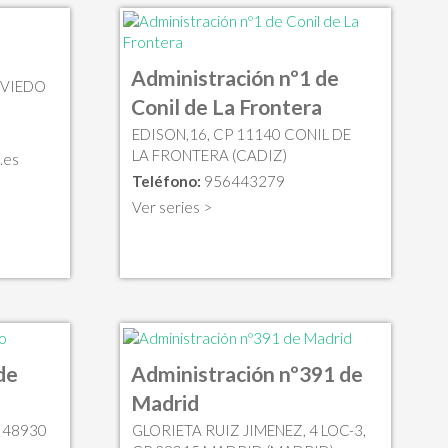
Administración nº1 de
OVIEDO
Conil de La Frontera
EDISON,16, CP 11140 CONIL DE
LA FRONTERA (CADIZ)
.es
Teléfono:
956443279
Ver series >
de
Administración nº391 de
Madrid
P 48930
GLORIETA RUIZ JIMENEZ, 4 LOC-3,