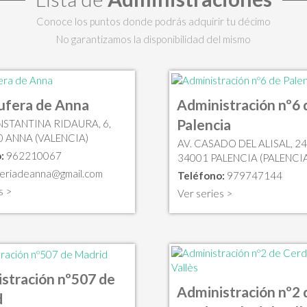
Conoce los puntos donde podrás adquirir tu décimo
No garantizamos la disponibilidad del mismo
ufera de Anna
Administración nº6 
Palencia
NSTANTINA RIDAURA, 6,
0 ANNA (VALENCIA)
AV. CASADO DEL ALISAL, 24
:
962210067
34001 PALENCIA (PALENCIA
teriadeanna@gmail.com
Teléfono:
979747144
s >
Ver series >
stración nº507 de
Administración nº2 
d