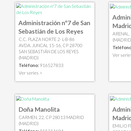
Admini
Administración nº7 de San
Madri
Sebastián de Los Reyes
ARENAL,
C.C. PLAZA NORTE 2- L-B-86
(MADRID
AVDA. JUNCAL 15-16, CP 28700
Teléfono
SAN SEBASTIÁN DE LOS REYES
Ver serie
(MADRID)
Teléfono:
916527833
Ver series >
Doña Manolita
Admini
Madri
CARMEN, 22, CP 28013 MADRID
(MADRID)
EMILIO F
Teléfono:
915214694