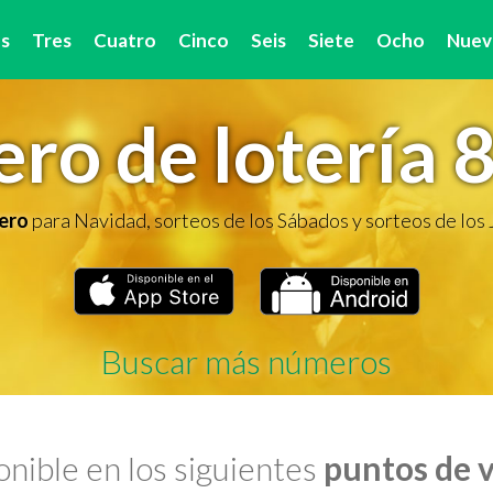
s
Tres
Cuatro
Cinco
Seis
Siete
Ocho
Nuev
ro de lotería 
ero
para Navidad, sorteos de los Sábados y sorteos de los
Buscar más números
nible en los siguientes
puntos de 