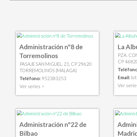
Administración nº8 de
La Alb
Torremolinos
PZA. CO
CP 4682
PASAJE SAN MIGUEL, 21, CP 29620
Teléfono
TORREMOLINOS (MALAGA)
Email:
lo
Teléfono:
952383253
Ver serie
Ver series >
Administración nº22 de
Admini
Bilbao
Madri