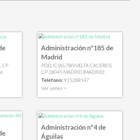
de
Administración nº185 de
Madrid
, CP
P.DELICIAS,78(VUELTA CACERES),
)
CP 28045 MADRID (MADRID)
Teléfono:
915288147
Ver series >
Administración nº4 de
de
Águilas