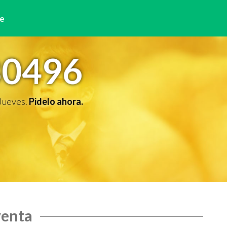
e
80496
 Jueves.
Pidelo ahora.
venta