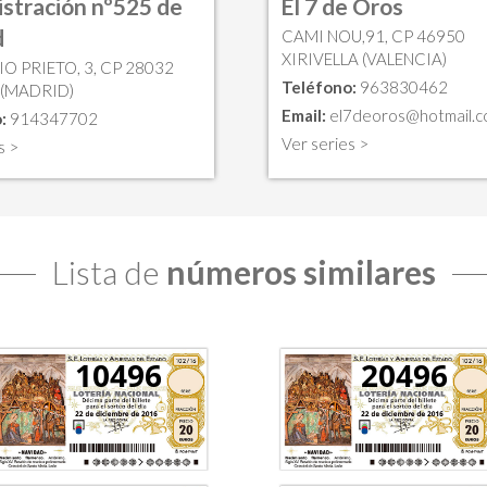
stración nº525 de
El 7 de Oros
d
CAMI NOU,91, CP 46950
XIRIVELLA (VALENCIA)
O PRIETO, 3, CP 28032
Teléfono:
963830462
(MADRID)
Email:
el7deoros@hotmail.
:
914347702
Ver series >
s >
Lista de
números similares
10496
20496