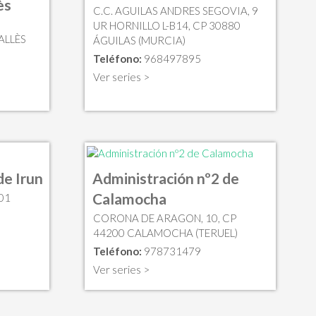
ès
C.C. AGUILAS ANDRES SEGOVIA, 9
UR HORNILLO L-B14, CP 30880
ALLÈS
ÁGUILAS (MURCIA)
Teléfono:
968497895
Ver series >
de Irun
Administración nº2 de
Calamocha
01
CORONA DE ARAGON, 10, CP
44200 CALAMOCHA (TERUEL)
Teléfono:
978731479
Ver series >