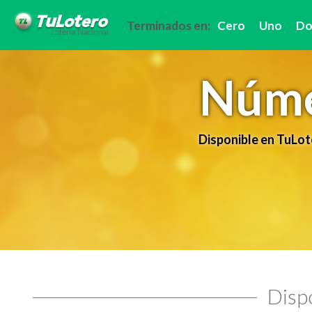
Terminados en:
Cero
Uno
Do
Núme
Disponible en TuLot
Dispo