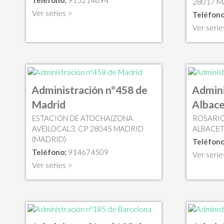
28017 M
Ver series >
Teléfono
Ver serie
Administración nº458 de
Admini
Madrid
Albac
ESTACION DE ATOCHA(ZONA
ROSARIO
AVE)LOCAL3, CP 28045 MADRID
ALBACET
(MADRID)
Teléfono
Teléfono:
914674509
Ver serie
Ver series >