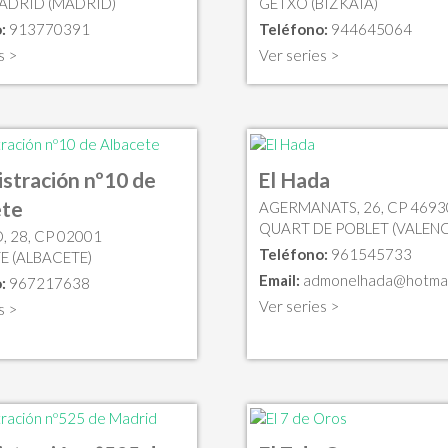
ADRID (MADRID)
GETXO (BIZKAIA)
:
913770391
Teléfono:
944645064
s >
Ver series >
stración nº10 de
El Hada
ete
AGERMANATS, 26, CP 4693
QUART DE POBLET (VALENC
, 28, CP 02001
Teléfono:
961545733
E (ALBACETE)
Email:
admonelhada@hotmai
:
967217638
Ver series >
s >