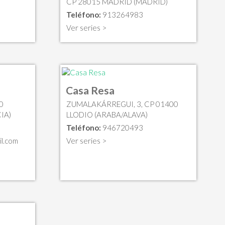
CP 28015 MADRID (MADRID)
Teléfono:
913264983
Ver series >
Casa Resa
0
ZUMALAKÁRREGUI, 3, CP 01400
IA)
LLODIO (ARABA/ALAVA)
Teléfono:
946720493
l.com
Ver series >