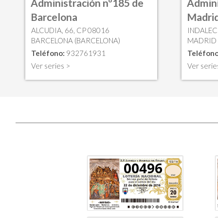
Administración nº185 de
Admini
Barcelona
Madri
ALCUDIA, 66, CP 08016
INDALECI
BARCELONA (BARCELONA)
MADRID 
Teléfono:
932761931
Teléfono
Ver series >
Ver serie
00496