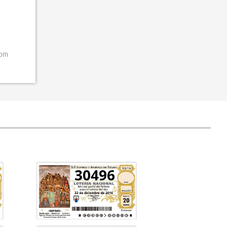
com
30496