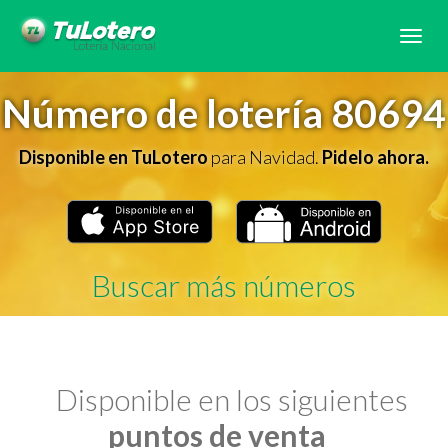
Tog
navi
Número de lotería 80694
Disponible en TuLotero
para Navidad.
Pidelo ahora.
Buscar más números
Disponible en los siguientes
puntos de venta