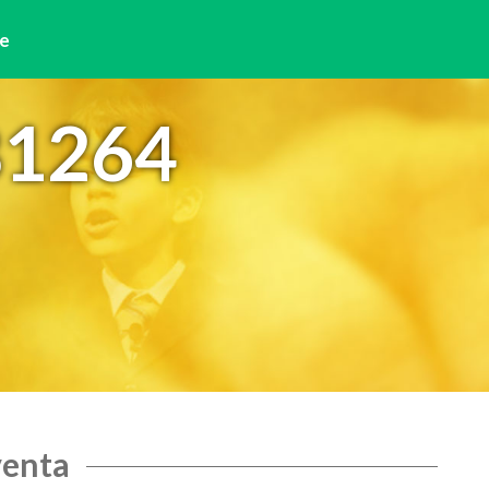
e
81264
venta