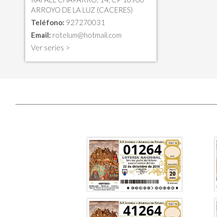
ARROYO DE LA LUZ (CACERES)
Teléfono:
927270031
Email:
rotelum@hotmail.com
Ver series >
01264
41264