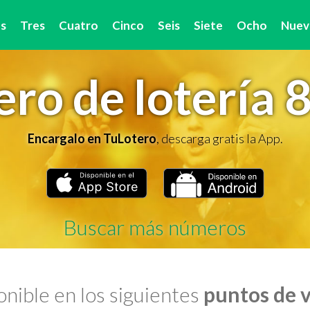
s
Tres
Cuatro
Cinco
Seis
Siete
Ocho
Nuev
ro de lotería 
Encargalo en TuLotero
, descarga gratis la App.
Buscar más números
nible en los siguientes
puntos de 