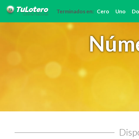
Terminados en:
Cero
Uno
Do
Núme
Dispo