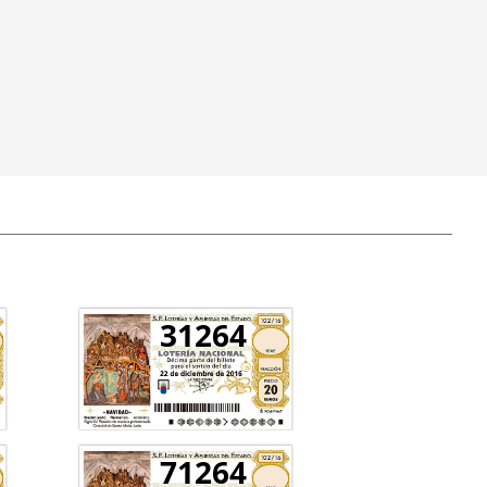
31264
71264