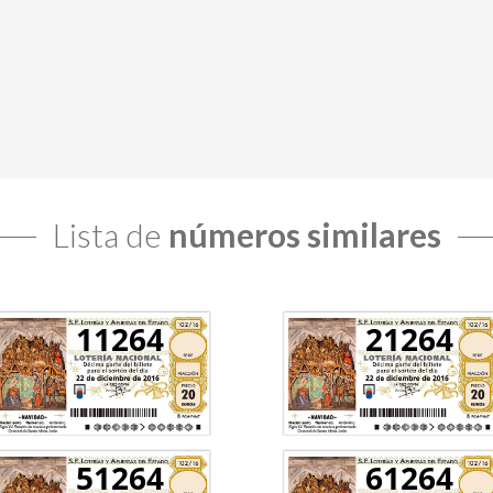
Lista de
números similares
11264
21264
51264
61264