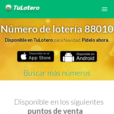
Tog
navi
Número de lotería 88010
Disponible en TuLotero
para Navidad.
Pidelo ahora.
Buscar más números
Disponible en los siguientes
puntos de venta