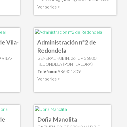
Ver series >
e Vila-
Administración nº2 de
Redondela
 VILA-
GENERAL RUBIN, 26, CP 36800
REDONDELA (PONTEVEDRA)
Teléfono:
986401309
Ver series >
de
Doña Manolita
CARMEN, 22, CP 28013 MADRID