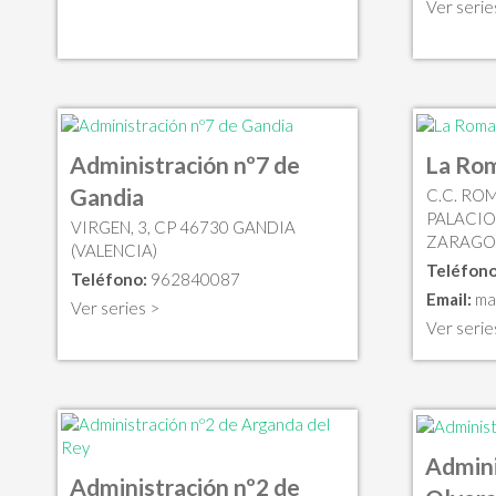
Ver serie
Administración nº7 de
La Ro
Gandia
C.C. RO
PALACIOS
VIRGEN, 3, CP 46730 GANDIA
ZARAGO
(VALENCIA)
Teléfono
Teléfono:
962840087
Email:
ma
Ver series >
Ver serie
Admini
Administración nº2 de