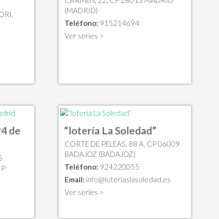
(MADRID)
ORI,
Teléfono:
915214694
Ver series >
94 de
“lotería La Soledad”
CORTE DE PELEAS, 88 A, CP 06009
BADAJOZ (BADAJOZ)
S
Teléfono:
924220055
CP
Email:
info@loteriaslasoledad.es
Ver series >