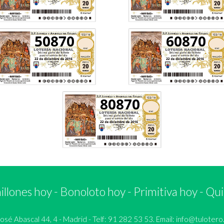
50870
60870
80870
llones hoy
-
Bonoloto hoy
-
Primitiva hoy
-
Qui
 Abascal 44, 4 - Madrid - Telf: 91 282 53 53. Email:
info@tulotero