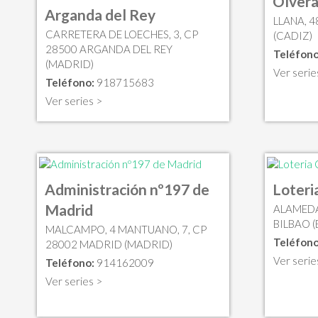
Olver
Arganda del Rey
LLANA, 4
CARRETERA DE LOECHES, 3, CP
(CADIZ)
28500 ARGANDA DEL REY
Teléfono
(MADRID)
Ver serie
Teléfono:
918715683
Ver series >
Administración nº197 de
Loter
Madrid
ALAMEDA
BILBAO (
MALCAMPO, 4 MANTUANO, 7, CP
Teléfono
28002 MADRID (MADRID)
Ver serie
Teléfono:
914162009
Ver series >