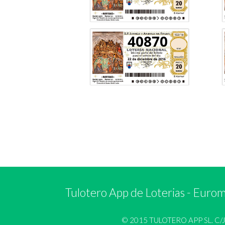
40870
Tulotero App de Loterias
-
Euromi
© 2015 TULOTERO APP SL. C/José