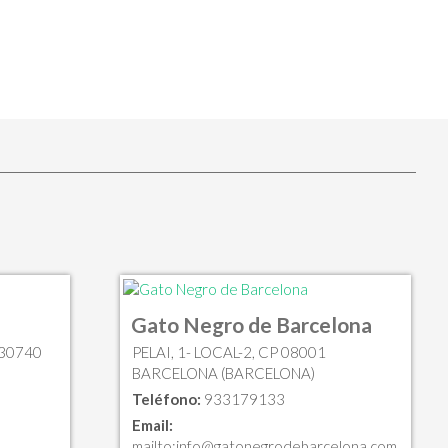
Gato Negro de Barcelona
 30740
PELAI, 1- LOCAL-2, CP 08001
BARCELONA (BARCELONA)
Teléfono:
933179133
Email:
mailto:
info@gatonegrodebarcelona.com