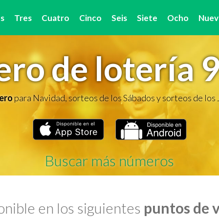
s
Tres
Cuatro
Cinco
Seis
Siete
Ocho
Nuev
ro de lotería 
ero
para Navidad, sorteos de los Sábados y sorteos de los
Buscar más números
nible en los siguientes
puntos de 