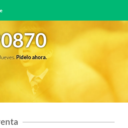
e
90870
 Jueves.
Pidelo ahora.
venta