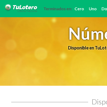
Terminados en:
Cero
Uno
Do
Núme
Disponible en TuLot
Dispo