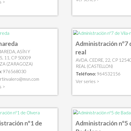
s >
mareda
Administración nº7 d
real
MAREDA, ASÍN Y
, 11, CP 50009
AVDA. CEDRE, 22, CP 12540
ZA (ZARAGOZA)
REAL (CASTELLON)
:
976568030
Teléfono:
964532156
rtinvalero@msn.com
Ver series >
s >
stración nº1 de
Administración nº5 