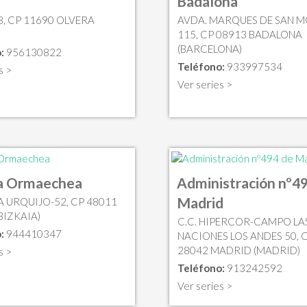
a
Badalona
8, CP 11690 OLVERA
AVDA. MARQUES DE SAN M
115, CP 08913 BADALONA
(BARCELONA)
:
956130822
Teléfono:
933997534
s >
Ver series >
ia Ormaechea
Administración nº4
Madrid
 URQUIJO-52, CP 48011
BIZKAIA)
C.C. HIPERCOR-CAMPO LA
:
944410347
NACIONES LOS ANDES 50, 
28042 MADRID (MADRID)
s >
Teléfono:
913242592
Ver series >