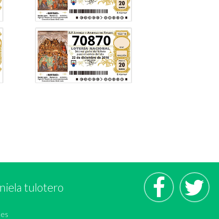
70870
niela tulotero
.es