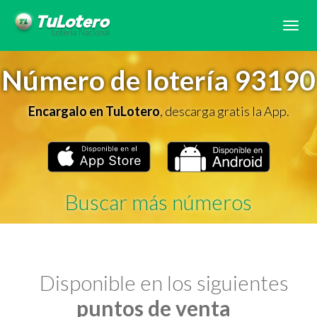
Tog
navi
Número de lotería 93190
Encargalo en TuLotero
, descarga gratis la App.
Buscar más números
Disponible en los siguientes
puntos de venta