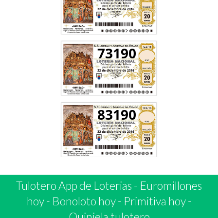
73190
83190
Tulotero App de Loterias
-
Euromillones
hoy
-
Bonoloto hoy
-
Primitiva hoy
-
Quiniela tulotero