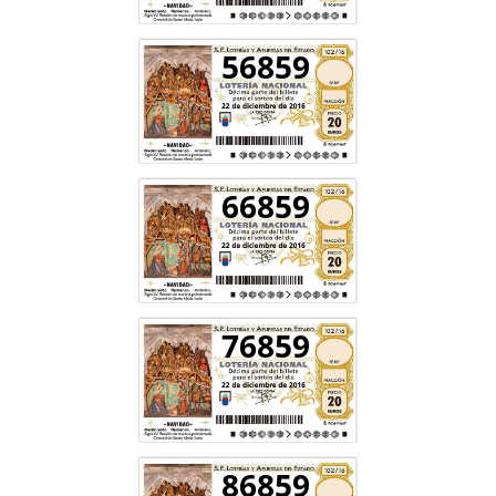
56859
66859
76859
86859