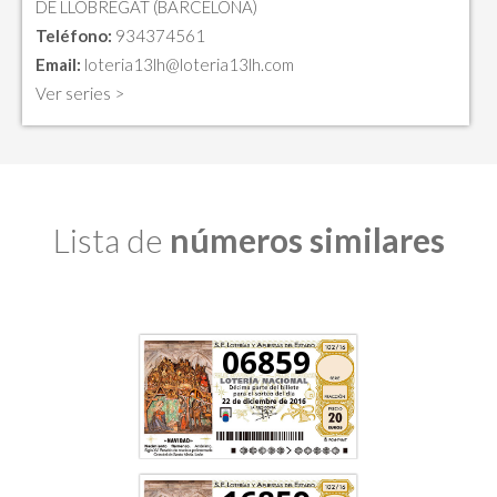
DE LLOBREGAT (BARCELONA)
Teléfono:
934374561
Email:
loteria13lh@loteria13lh.com
Ver series >
Lista de
números similares
06859