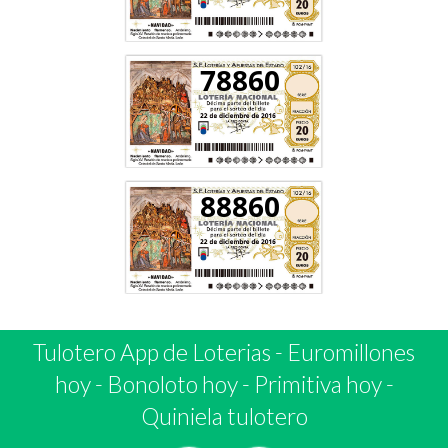
78860
88860
Tulotero App de Loterias
-
Euromillones
hoy
-
Bonoloto hoy
-
Primitiva hoy
-
Quiniela tulotero