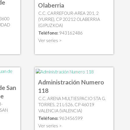
de
Olaberria
C.C. CARREFOUR-AREA 201, 2
13600
(YURRE), CP 20212 OLABERRIA
IUDAD
(GIPUZKOA)
Teléfono:
943162486
Ver series >
Administración Numero
de San
118
he
C.C. ARENA MULTIESPACIO STA G.
I-
TORRES, 21 L-S26, CP 46019
 SAN
VALENCIA (VALENCIA)
Teléfono:
963456599
Ver series >