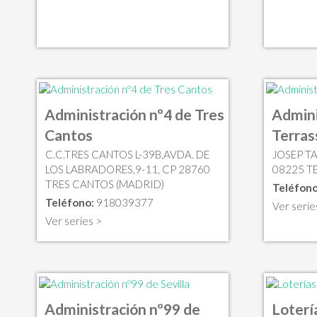
Administración nº4 de Tres
Admini
Cantos
Terras
C.C.TRES CANTOS L-39B,AVDA. DE
JOSEP TA
LOS LABRADORES,9-11, CP 28760
08225 T
TRES CANTOS (MADRID)
Teléfono
Teléfono:
918039377
Ver serie
Ver series >
Administración nº99 de
Loterí