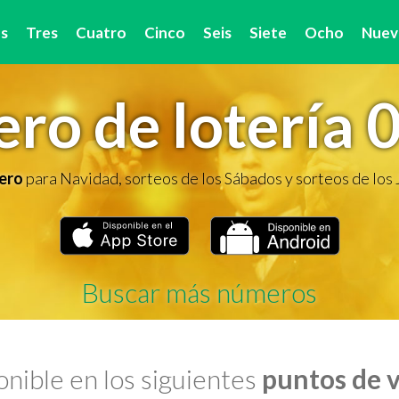
s
Tres
Cuatro
Cinco
Seis
Siete
Ocho
Nuev
ro de lotería 
ero
para Navidad, sorteos de los Sábados y sorteos de los
Buscar más números
nible en los siguientes
puntos de 