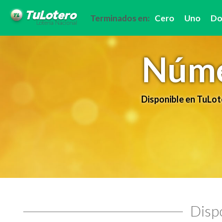
Terminados en:
Cero
Uno
Do
Núme
Disponible en TuLot
Dispo