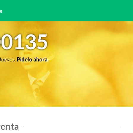
e
00135
 Jueves.
Pidelo ahora.
venta