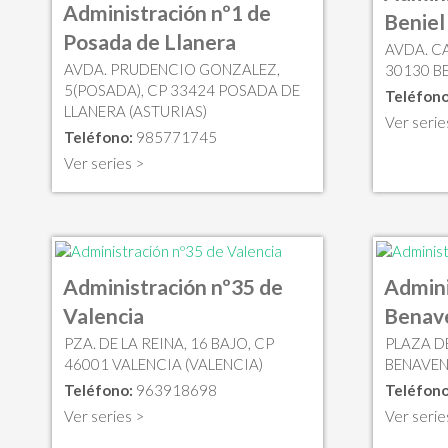
Administración nº1 de
Beniel
Posada de Llanera
AVDA. CA
AVDA. PRUDENCIO GONZALEZ,
30130 B
5(POSADA), CP 33424 POSADA DE
Teléfono
LLANERA (ASTURIAS)
Ver serie
Teléfono:
985771745
Ver series >
Administración nº35 de
Admini
Valencia
Benav
PZA. DE LA REINA, 16 BAJO, CP
PLAZA D
46001 VALENCIA (VALENCIA)
BENAVEN
Teléfono:
963918698
Teléfono
Ver series >
Ver serie