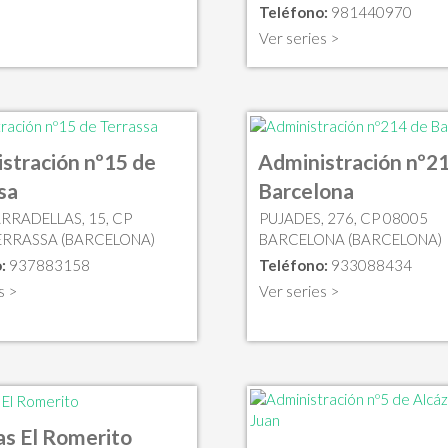
Teléfono:
981440970
Ver series >
stración nº15 de
Administración nº2
sa
Barcelona
RRADELLAS, 15, CP
PUJADES, 276, CP 08005
ERRASSA (BARCELONA)
BARCELONA (BARCELONA)
:
937883158
Teléfono:
933088434
s >
Ver series >
as El Romerito