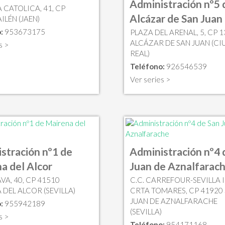
Administración nº5 
A CATOLICA, 41, CP
Alcázar de San Juan
ILÉN (JAEN)
:
953673175
PLAZA DEL ARENAL, 5, CP 
ALCÁZAR DE SAN JUAN (C
s >
REAL)
Teléfono:
926546539
Ver series >
stración nº1 de
Administración nº4 
a del Alcor
Juan de Aznalfarac
VA, 40, CP 41510
C.C. CARREFOUR-SEVILLA I
 DEL ALCOR (SEVILLA)
CRTA TOMARES, CP 41920
JUAN DE AZNALFARACHE
:
955942189
(SEVILLA)
s >
Teléfono:
954171168