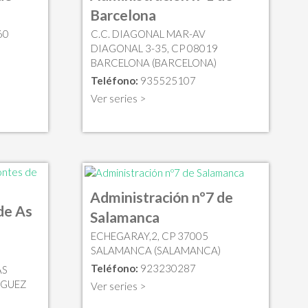
Barcelona
60
C.C. DIAGONAL MAR-AV
DIAGONAL 3-35, CP 08019
BARCELONA (BARCELONA)
Teléfono:
935525107
Ver series >
Administración nº7 de
de As
Salamanca
ECHEGARAY,2, CP 37005
SALAMANCA (SALAMANCA)
Teléfono:
923230287
AS
IGUEZ
Ver series >