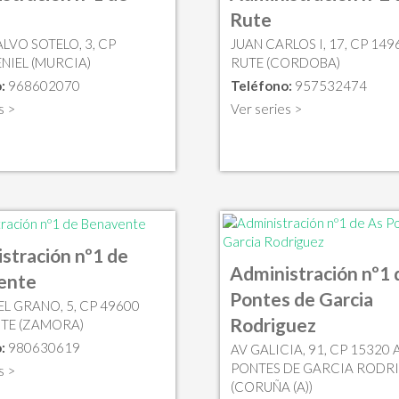
Rute
LVO SOTELO, 3, CP
JUAN CARLOS I, 17, CP 149
ENIEL (MURCIA)
RUTE (CORDOBA)
:
968602070
Teléfono:
957532474
s >
Ver series >
stración nº1 de
Administración nº1 
ente
Pontes de Garcia
EL GRANO, 5, CP 49600
Rodriguez
TE (ZAMORA)
:
980630619
AV GALICIA, 91, CP 15320 
PONTES DE GARCIA RODR
s >
(CORUÑA (A))