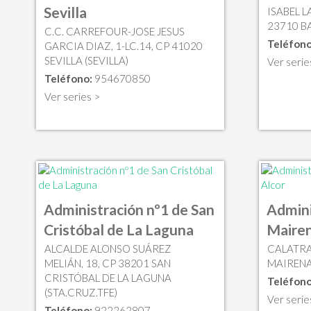
Sevilla
ISABEL L
23710 BA
C.C. CARREFOUR-JOSE JESUS
Teléfono
GARCIA DIAZ, 1-LC.14, CP 41020
SEVILLA (SEVILLA)
Ver serie
Teléfono:
954670850
Ver series >
Administración nº1 de San
Admini
Cristóbal de La Laguna
Mairen
ALCALDE ALONSO SUÁREZ
CALATRA
MELIÁN, 18, CP 38201 SAN
MAIRENA
CRISTÓBAL DE LA LAGUNA
Teléfono
(STA.CRUZ.TFE)
Ver serie
Teléfono:
922262807