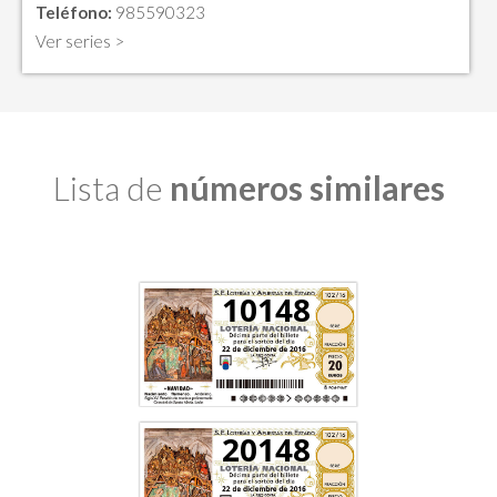
Teléfono:
985590323
Ver series >
Lista de
números similares
10148
20148