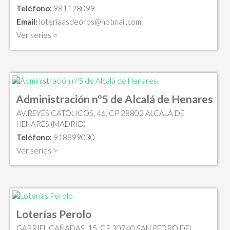
Teléfono:
981128099
Email:
loteriaasdeoros@hotmail.com
Ver series >
Administración nº5 de Alcalá de Henares
AV.REYES CATÓLICOS, 46, CP 28802 ALCALÁ DE
HENARES (MADRID)
Teléfono:
918899030
Ver series >
Loterías Perolo
GABRIEL CAÑADAS, 15, CP 30740 SAN PEDRO DEL