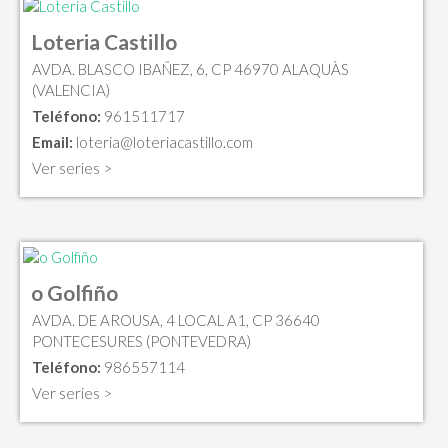
Loteria Castillo
AVDA. BLASCO IBAÑEZ, 6, CP 46970 ALAQUÀS
(VALENCIA)
Teléfono:
961511717
Email:
loteria@loteriacastillo.com
Ver series >
o Golfiño
AVDA. DE AROUSA, 4 LOCAL A1, CP 36640
PONTECESURES (PONTEVEDRA)
Teléfono:
986557114
Ver series >