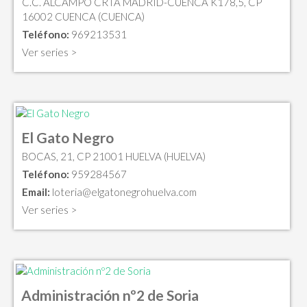
C.C. ALCAMPO CRTA MADRID-CUENCA K178,5, CP
16002 CUENCA (CUENCA)
Teléfono:
969213531
Ver series >
El Gato Negro
BOCAS, 21, CP 21001 HUELVA (HUELVA)
Teléfono:
959284567
Email:
loteria@elgatonegrohuelva.com
Ver series >
Administración nº2 de Soria