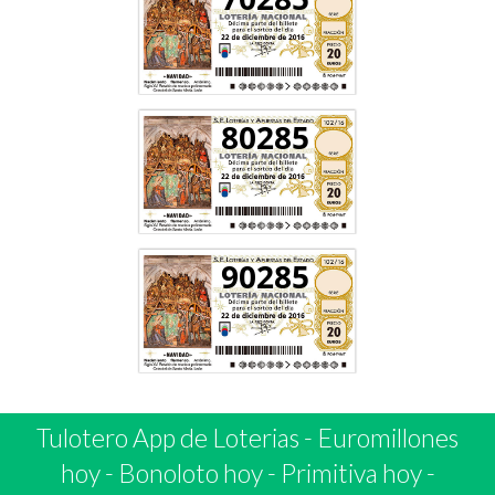
80285
90285
Tulotero App de Loterias
-
Euromillones
hoy
-
Bonoloto hoy
-
Primitiva hoy
-