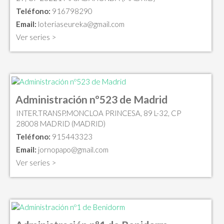
Teléfono:
916798290
Email:
loteriaseureka@gmail.com
Ver series >
Administración nº523 de Madrid
INTER.TRANSP.MONCLOA PRINCESA, 89 L-32, CP
28008 MADRID (MADRID)
Teléfono:
915443323
Email:
jornopapo@gmail.com
Ver series >