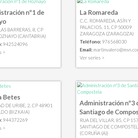
stración nº1 de
La Romareda
yo
C.C. ROMAREDA, ASÍN Y
PALACIOS, 11, CP 50009
AS BARRERAS, 8, CP
ZARAGOZA (ZARAGOZA)
OZNAYO (CANTABRIA)
Teléfono:
976568030
:
942524096
Email:
martinvalero@msn.co
s >
Ver series >
a Betes
Administración nº3 
 DE URIBE, 2, CP 48901
Santiago de Compos
DO (BIZKAIA)
:
944372269
RUA DEL VILLAR, 85, CP 15
SANTIAGO DE COMPOSTE
s >
(CORUÑA (A))