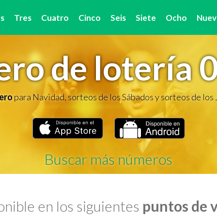
s
Tres
Cuatro
Cinco
Seis
Siete
Ocho
Nuev
ro de lotería 
ero
para Navidad, sorteos de los Sábados y sorteos de los
Buscar más números
nible en los siguientes
puntos de 