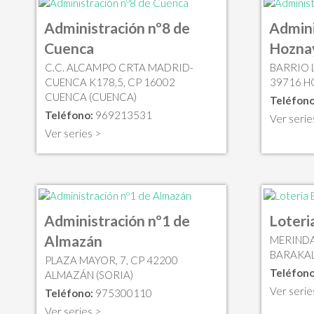
Administración nº8 de
Admini
Cuenca
Hozna
C.C. ALCAMPO CRTA MADRID-
BARRIO L
CUENCA K178,5, CP 16002
39716 H
CUENCA (CUENCA)
Teléfono
Teléfono:
969213531
Ver serie
Ver series >
Administración nº1 de
Loteri
Almazán
MERINDAD
BARAKAL
PLAZA MAYOR, 7, CP 42200
Teléfono
ALMAZÁN (SORIA)
Ver serie
Teléfono:
975300110
Ver series >