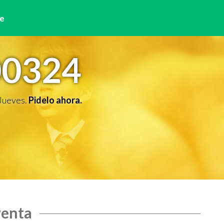
e
00324
 Jueves.
Pidelo ahora.
venta