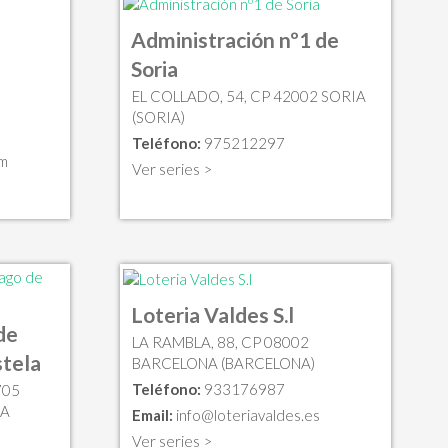
Administración nº1 de
Soria
EL COLLADO, 54, CP 42002 SORIA
(SORIA)
Teléfono:
975212297
m
Ver series >
Loteria Valdes S.l
de
LA RAMBLA, 88, CP 08002
tela
BARCELONA (BARCELONA)
Teléfono:
933176987
705
LA
Email:
info@loteriavaldes.es
Ver series >