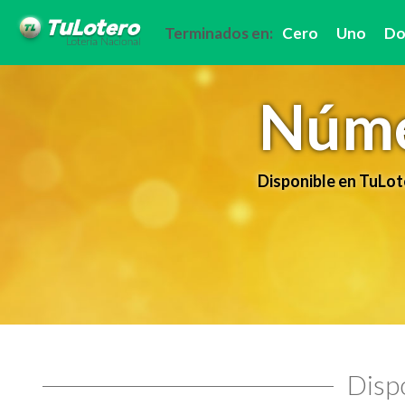
Terminados en:
Cero
Uno
Do
Núme
Disponible en TuLot
Dispo