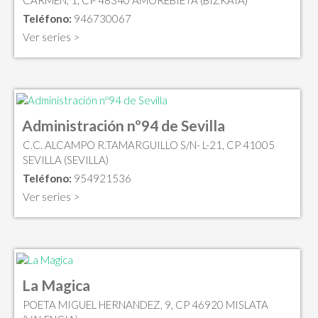
CARMEN, 1, CP 48340 AMOREBIETA (BIZKAIA)
Teléfono:
946730067
Ver series >
Administración nº94 de Sevilla
C.C. ALCAMPO R.TAMARGUILLO S/N- L-21, CP 41005
SEVILLA (SEVILLA)
Teléfono:
954921536
Ver series >
La Magica
POETA MIGUEL HERNANDEZ, 9, CP 46920 MISLATA