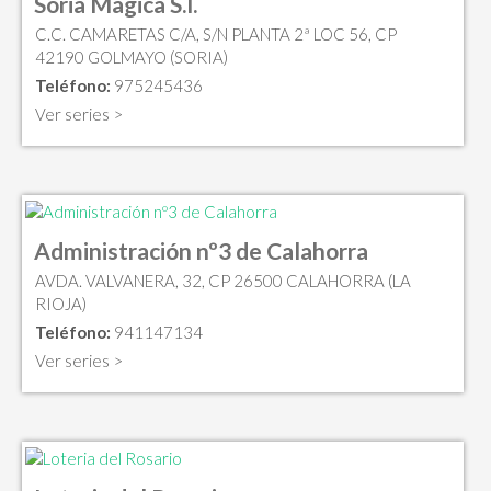
Soria Magica S.l.
C.C. CAMARETAS C/A, S/N PLANTA 2ª LOC 56, CP
42190 GOLMAYO (SORIA)
Teléfono:
975245436
Ver series >
Administración nº3 de Calahorra
AVDA. VALVANERA, 32, CP 26500 CALAHORRA (LA
RIOJA)
Teléfono:
941147134
Ver series >