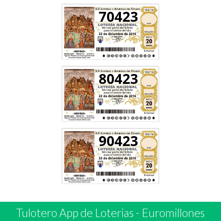
70423
80423
90423
Tulotero App de Loterias
-
Euromillones