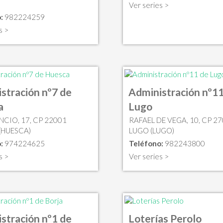
Ver series >
:
982224259
s >
stración nº7 de
Administración nº11
a
Lugo
NCIO, 17, CP 22001
RAFAEL DE VEGA, 10, CP 2
(HUESCA)
LUGO (LUGO)
:
974224625
Teléfono:
982243800
s >
Ver series >
stración nº1 de
Loterías Perolo