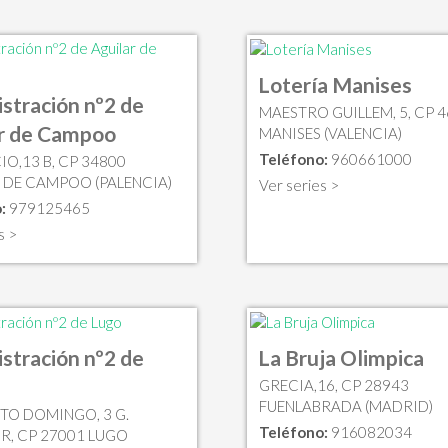
Lotería Manises
stración nº2 de
MAESTRO GUILLEM, 5, CP 
r de Campoo
MANISES (VALENCIA)
Teléfono:
960661000
O,13 B, CP 34800
 DE CAMPOO (PALENCIA)
Ver series >
:
979125465
s >
stración nº2 de
La Bruja Olimpica
GRECIA,16, CP 28943
FUENLABRADA (MADRID)
NTO DOMINGO, 3 G.
Teléfono:
916082034
R, CP 27001 LUGO