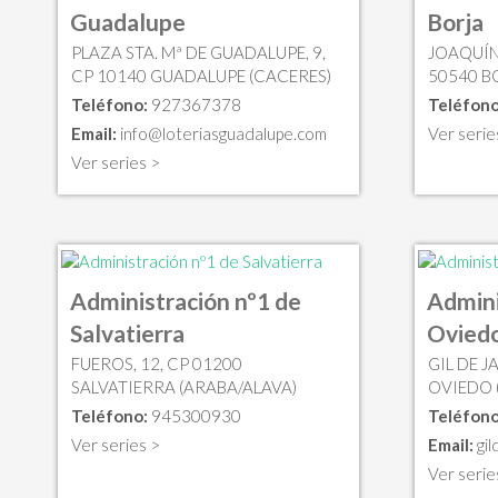
Guadalupe
Borja
PLAZA STA. Mª DE GUADALUPE, 9,
JOAQUÍN
CP 10140 GUADALUPE (CACERES)
50540 B
Teléfono:
927367378
Teléfono
Email:
info@loteriasguadalupe.com
Ver serie
Ver series >
Administración nº1 de
Admini
Salvatierra
Ovied
FUEROS, 12, CP 01200
GIL DE J
SALVATIERRA (ARABA/ALAVA)
OVIEDO 
Teléfono:
945300930
Teléfono
Ver series >
Email:
gi
Ver serie