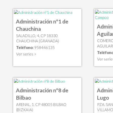
Administración nº1 de
Admini
Chauchina
Aguila
SALADILLO, 4, CP 18330
COMERCI
CHAUCHINA (GRANADA)
AGUILAR
Teléfono:
958446135
Teléfono
Ver series >
Ver serie
Administración nº8 de
Admini
Bilbao
Lugo
ARENAL, 1, CP 48005 BILBAO
PZA. SA
(BIZKAIA)
VILLAMO