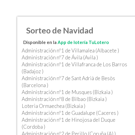
Sorteo de Navidad
Disponible en la
App de lotería TuLotero
Administración nº1 de Villamalea (Albacete )
Administración nº7 de Ávila (Avila )
Administración nº1 de Villafranca de Los Barros
(Badajoz )
Administración nº7 de Sant Adrià de Besòs
(Barcelona )
Administración nº1 de Musques (Bizkaia )
Administración nº8 de Bilbao (Bizkaia )
Loteria Ormaechea (Bizkaia )
Administración nº1 de Guadalupe (Caceres )
Administración nº1 de Hinojosa del Duque
(Cordoba )
Administración nº2 de Perillo (Coruña (A) )