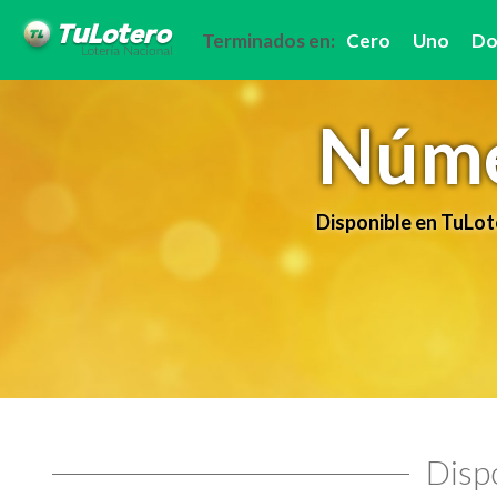
Terminados en:
Cero
Uno
Do
Núme
Disponible en TuLot
Dispo