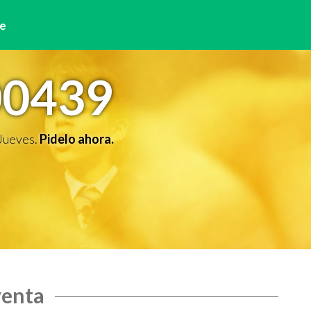
e
00439
 Jueves.
Pidelo ahora.
venta