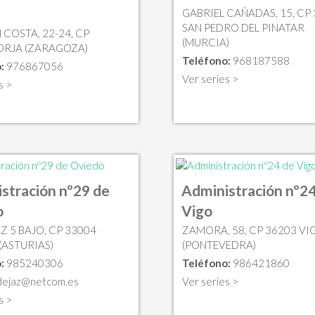
GABRIEL CAÑADAS, 15, CP
SAN PEDRO DEL PINATAR
 COSTA, 22-24, CP
(MURCIA)
ORJA (ZARAGOZA)
Teléfono:
968187588
:
976867056
Ver series >
s >
stración nº29 de
Administración nº24
o
Vigo
AZ 5 BAJO, CP 33004
ZAMORA, 58, CP 36203 VI
(ASTURIAS)
(PONTEVEDRA)
:
985240306
Teléfono:
986421860
ldejaz@netcom.es
Ver series >
s >