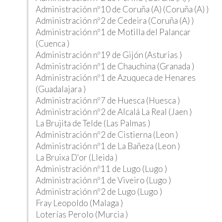
Administración nº10 de Coruña (A) (Coruña (A) )
Administración nº2 de Cedeira (Coruña (A) )
Administración nº1 de Motilla del Palancar
(Cuenca )
Administración nº19 de Gijón (Asturias )
Administración nº1 de Chauchina (Granada )
Administración nº1 de Azuqueca de Henares
(Guadalajara )
Administración nº7 de Huesca (Huesca )
Administración nº2 de Alcalá La Real (Jaen )
La Brujita de Telde (Las Palmas )
Administración nº2 de Cistierna (Leon )
Administración nº1 de La Bañeza (Leon )
La Bruixa D'or (Lleida )
Administración nº11 de Lugo (Lugo )
Administración nº1 de Viveiro (Lugo )
Administración nº2 de Lugo (Lugo )
Fray Leopoldo (Malaga )
Loterías Perolo (Murcia )