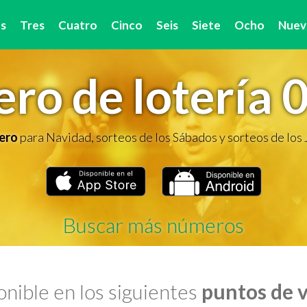
s
Tres
Cuatro
Cinco
Seis
Siete
Ocho
Nuev
ro de lotería 
ero
para Navidad, sorteos de los Sábados y sorteos de los
Buscar más números
nible en los siguientes
puntos de 