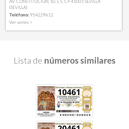
AV. CONSTITUCION, 10, L-5, CP 41001 SEVILLA
(SEVILLA)
Teléfono:
954229612
Ver series >
Lista de
números similares
10461
20461