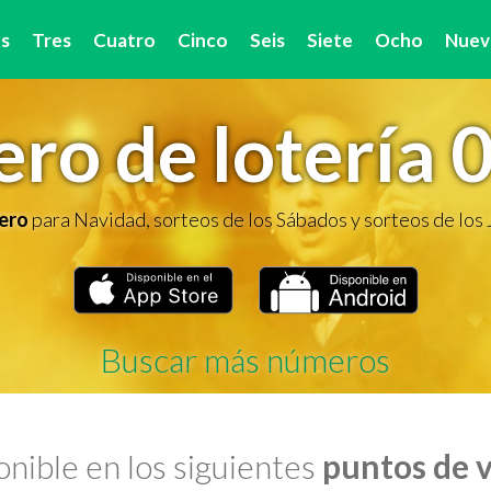
s
Tres
Cuatro
Cinco
Seis
Siete
Ocho
Nuev
ro de lotería 
ero
para Navidad, sorteos de los Sábados y sorteos de los
Buscar más números
nible en los siguientes
puntos de 