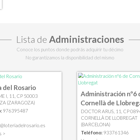
Lista de
Administraciones
Conoce los puntos donde podrás adquirir tu décimo
No garantizamos la disponibilidad del mismo
a del Rosario
Administración nº6 
E I, 11, CP 50003
Cornellà de Llobreg
ZA (ZARAGOZA)
:
976395487
DOCTOR ARUS, 11, CP 089
CORNELLÀ DE LLOBREGAT
(BARCELONA)
@loteriadelrosario.es
Teléfono:
933761346
s >