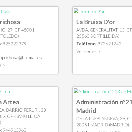
richosa
La Bruixa D'or
O, 27, CP 45001
AVDA. GENERALITAT, 13, C
(TOLEDO)
25560 SORT (LLEIDA)
:
925223379
Teléfono:
973621242
Ver series >
caprichosa@hotmail.es
s >
a Artea
Administración nº2
Madrid
EA, BARRIO PERURI, 33
89, CP 48940 LEIOA
DE LA PUEBLANUEVA, 36, C
)
28051 MADRID (MADRID)
:
944913960