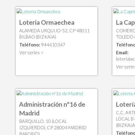
Loteria Ormaechea
La Cap
ALAMEDA URQUIJO-52, CP 48011
COMERCI
BILBAO (BIZKAIA)
TOLEDO 
Teléfono:
944410347
Teléfono
Ver series >
Email:
loteriala
Ver serie
Administración nº16 de
Loterí
Madrid
C.C. ART
LOCAL B-
BARQUILLO, 10 (LOCAL
(BIZKAIA
IZQUIERDO), CP 28004 MADRID
Teléfono
(MADRID)