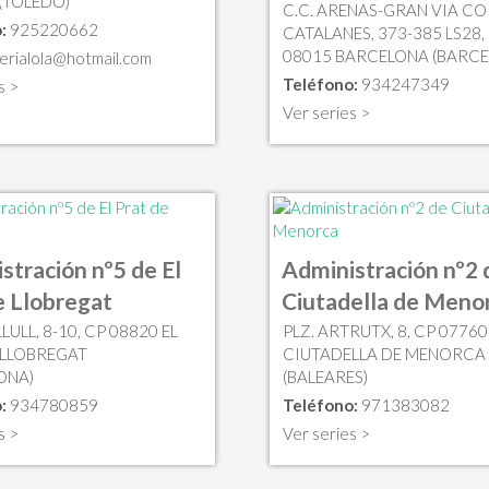
(TOLEDO)
C.C. ARENAS-GRAN VIA CO
:
925220662
CATALANES, 373-385 LS28,
08015 BARCELONA (BARCE
terialola@hotmail.com
Teléfono:
934247349
s >
Ver series >
stración nº5 de El
Administración nº2 
e Llobregat
Ciutadella de Meno
ULL, 8-10, CP 08820 EL
PLZ. ARTRUTX, 8, CP 07760
 LLOBREGAT
CIUTADELLA DE MENORCA
ONA)
(BALEARES)
:
934780859
Teléfono:
971383082
s >
Ver series >