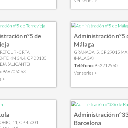
Ver series >
stración nº5 de
Administración nº5 
ieja
Málaga
RREFOUR -CRTA
GRANADA, 5, CP 29015 M
NTE KM 34,4, CP 03180
(MALAGA)
EJA (ALICANTE)
Teléfono:
952212960
:
966706063
Ver series >
s >
Lola
Administración nº3
Barcelona
OHIO, 11, CP 45001