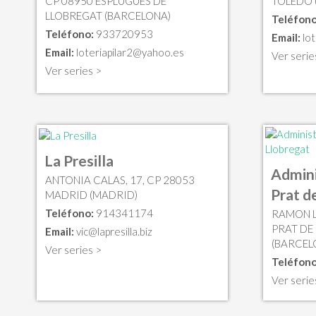
CP 08950 ESPLUGUES DE
TOLEDO 
LLOBREGAT (BARCELONA)
Teléfono
Teléfono:
933720953
Email:
lo
Email:
loteriapilar2@yahoo.es
Ver serie
Ver series >
La Presilla
Admini
ANTONIA CALAS, 17, CP 28053
Prat d
MADRID (MADRID)
Teléfono:
914341174
RAMON LL
PRAT DE
Email:
vic@lapresilla.biz
(BARCEL
Ver series >
Teléfono
Ver serie