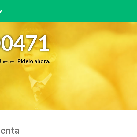
e
00471
 Jueves.
Pidelo ahora.
venta