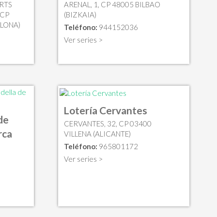
RTS
ARENAL, 1, CP 48005 BILBAO
 CP
(BIZKAIA)
LONA)
Teléfono:
944152036
Ver series >
Lotería Cervantes
de
CERVANTES, 32, CP 03400
rca
VILLENA (ALICANTE)
Teléfono:
965801172
Ver series >