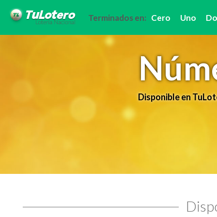
Terminados en:
Cero
Uno
Do
Núme
Disponible en TuLot
Dispo