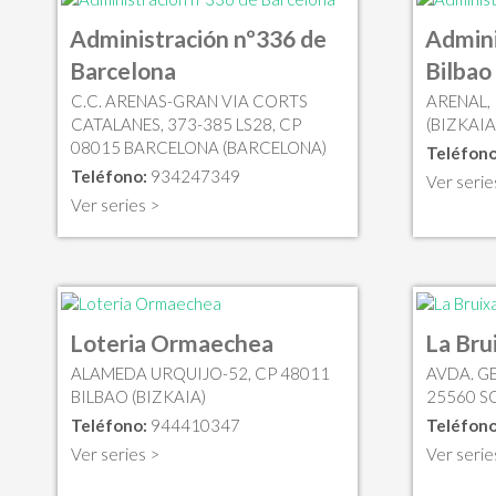
Administración nº336 de
Admini
Barcelona
Bilbao
C.C. ARENAS-GRAN VIA CORTS
ARENAL, 
CATALANES, 373-385 LS28, CP
(BIZKAIA
08015 BARCELONA (BARCELONA)
Teléfono
Teléfono:
934247349
Ver serie
Ver series >
Loteria Ormaechea
La Bru
ALAMEDA URQUIJO-52, CP 48011
AVDA. GE
BILBAO (BIZKAIA)
25560 SO
Teléfono:
944410347
Teléfono
Ver series >
Ver serie