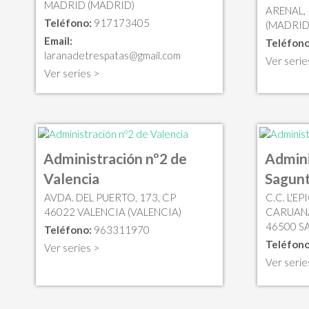
MADRID (MADRID)
ARENAL,
Teléfono:
917173405
(MADRID
Email:
Teléfono
laranadetrespatas@gmail.com
Ver serie
Ver series >
Administración nº2 de
Admini
Valencia
Sagun
AVDA. DEL PUERTO, 173, CP
C.C. L'E
46022 VALENCIA (VALENCIA)
CARUANA
46500 S
Teléfono:
963311970
Teléfono
Ver series >
Ver serie