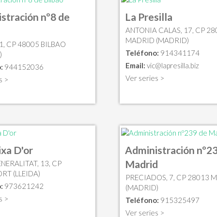
stración nº8 de
La Presilla
ANTONIA CALAS, 17, CP 28
MADRID (MADRID)
1, CP 48005 BILBAO
Teléfono:
914341174
)
Email:
vic@lapresilla.biz
:
944152036
Ver series >
s >
ixa D'or
Administración nº2
Madrid
NERALITAT, 13, CP
RT (LLEIDA)
PRECIADOS, 7, CP 28013 
:
973621242
(MADRID)
s >
Teléfono:
915325497
Ver series >