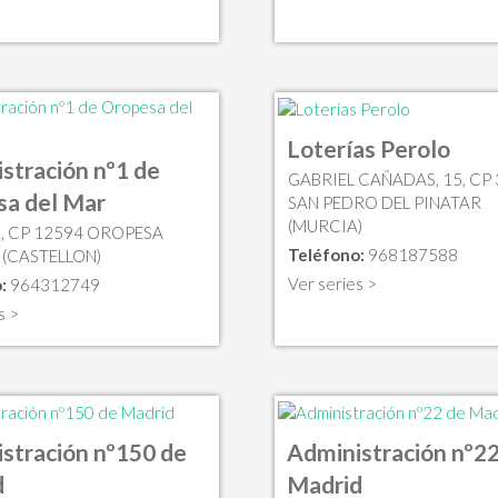
Loterías Perolo
stración nº1 de
GABRIEL CAÑADAS, 15, CP
a del Mar
SAN PEDRO DEL PINATAR
(MURCIA)
5, CP 12594 OROPESA
Teléfono:
968187588
 (CASTELLON)
Ver series >
:
964312749
s >
stración nº150 de
Administración nº22
d
Madrid