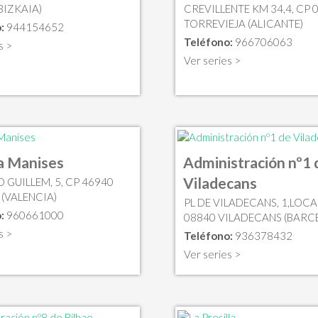
BIZKAIA)
CREVILLENTE KM 34,4, CP 
TORREVIEJA (ALICANTE)
:
944154652
Teléfono:
966706063
s >
Ver series >
a Manises
Administración nº1 
Viladecans
 GUILLEM, 5, CP 46940
 (VALENCIA)
PL DE VILADECANS, 1,LOCAL
:
960661000
08840 VILADECANS (BARC
s >
Teléfono:
936378432
Ver series >