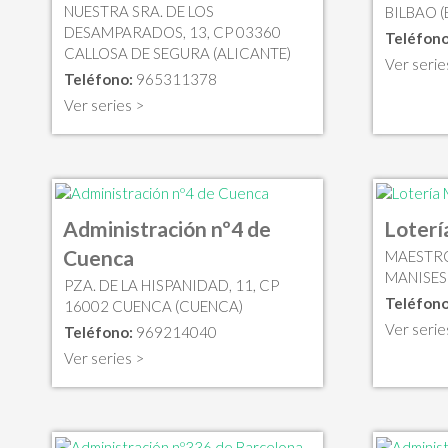
NUESTRA SRA. DE LOS
BILBAO (
DESAMPARADOS, 13, CP 03360
Teléfono
CALLOSA DE SEGURA (ALICANTE)
Ver serie
Teléfono:
965311378
Ver series >
Administración nº4 de
Loterí
Cuenca
MAESTRO
MANISES
PZA. DE LA HISPANIDAD, 11, CP
Teléfono
16002 CUENCA (CUENCA)
Ver serie
Teléfono:
969214040
Ver series >