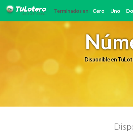
Terminados en:
Cero
Uno
Do
Núme
Disponible en TuLot
Dispo