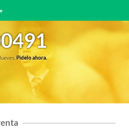
e
00491
 Jueves.
Pidelo ahora.
venta