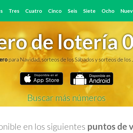
s
Tres
Cuatro
Cinco
Seis
Siete
Ocho
Nuev
ro de lotería 
ero
para Navidad, sorteos de los Sábados y sorteos de los
Buscar más números
nible en los siguientes
puntos de 