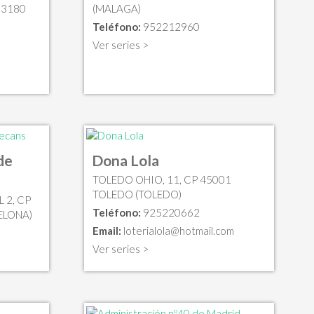
03180
(MALAGA)
Teléfono:
952212960
Ver series >
de
Dona Lola
TOLEDO OHIO, 11, CP 45001
TOLEDO (TOLEDO)
 2, CP
Teléfono:
925220662
ELONA)
Email:
loterialola@hotmail.com
Ver series >