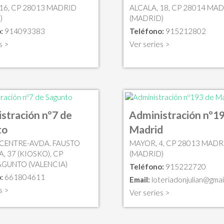
 16, CP 28013 MADRID
ALCALA, 18, CP 28014 MA
)
(MADRID)
:
914093383
Teléfono:
915212802
s >
Ver series >
stración nº7 de
Administración nº1
to
Madrid
PICENTRE-AVDA. FAUSTO
MAYOR, 4, CP 28013 MADR
, 37 (KIOSKO), CP
(MADRID)
AGUNTO (VALENCIA)
Teléfono:
915222720
:
661804611
Email:
loteriadonjulian@gmai
s >
Ver series >