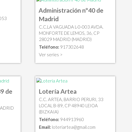
Administración nº40 de
Madrid
053
C.C.LA VAGUADA L-0-003 AVDA.
MONFORTE DE LEMOS, 36, CP
28029 MADRID (MADRID)
Teléfono:
917302648
Ver series >
39 de
Lotería Artea
C.C. ARTEA, BARRIO PERURI, 33
LOCAL B-89, CP 48940 LEIOA
MADRID
(BIZKAIA)
Teléfono:
944913960
Email:
loteriartea@gmail.com