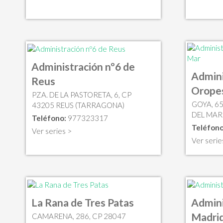
Administración nº6 de
Admini
Reus
Oropes
PZA. DE LA PASTORETA, 6, CP
GOYA, 6
43205 REUS (TARRAGONA)
DEL MAR
Teléfono:
977323317
Teléfono
Ver series >
Ver serie
La Rana de Tres Patas
Admini
Madri
CAMARENA, 286, CP 28047