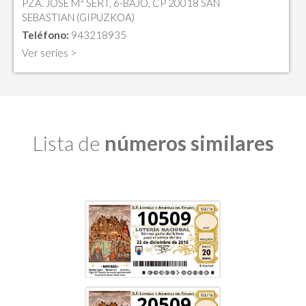
PZA. JOSE Mª SERT, 6-BAJO, CP 20018 SAN
SEBASTIAN (GIPUZKOA)
Teléfono:
943218935
Ver series >
Lista de
números similares
10509
20509